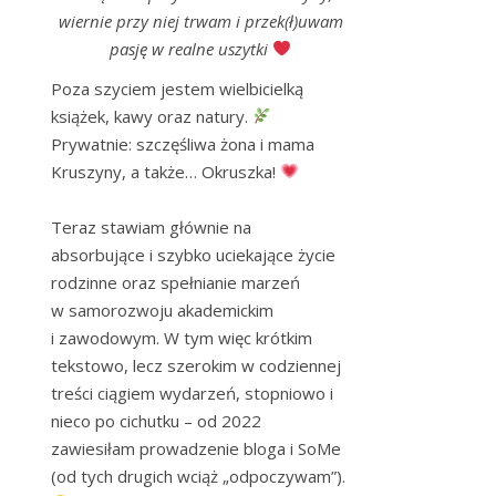
wiernie przy niej trwam i przek(ł)uwam
pasję w realne uszytki
Poza szyciem jestem wielbicielką 
książek, kawy oraz natury. 
Prywatnie: szczęśliwa żona i mama 
Kruszyny, a także… Okruszka! 
Teraz stawiam głównie na 
absorbujące i szybko uciekające życie 
rodzinne oraz spełnianie marzeń 
w samorozwoju akademickim 
i zawodowym. W tym więc krótkim 
tekstowo, lecz szerokim w codziennej 
treści ciągiem wydarzeń, stopniowo i 
nieco po cichutku – od 2022 
zawiesiłam prowadzenie bloga i SoMe 
(od tych drugich wciąż „odpoczywam”). 