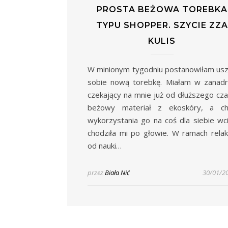
PROSTA BEŻOWA TOREBKA
TYPU SHOPPER. SZYCIE ZZA
KULIS
W minionym tygodniu postanowiłam us
sobie nową torebkę. Miałam w zanad
czekający na mnie już od dłuższego cz
beżowy materiał z ekoskóry, a ch
wykorzystania go na coś dla siebie wc
chodziła mi po głowie. W ramach rela
od nauki…
przez
Biała Nić
30/01/2