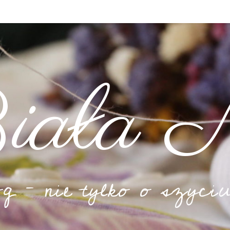
iała N
og – nie tylko o szyciu