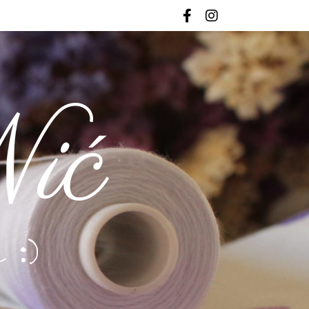
ić
 :)