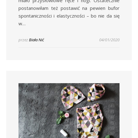
miało przysłowiowe ręce i nogi. Ostatecznie
postanowiłam też postawić na pewien bufor
spontaniczności i elastyczności – bo nie da się
w…
przez
Biała Nić
04/01/2020