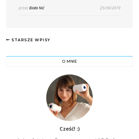
przez
Biała Nić
25/09/2019
STARSZE WPISY
O MNIE
Cześć! :)