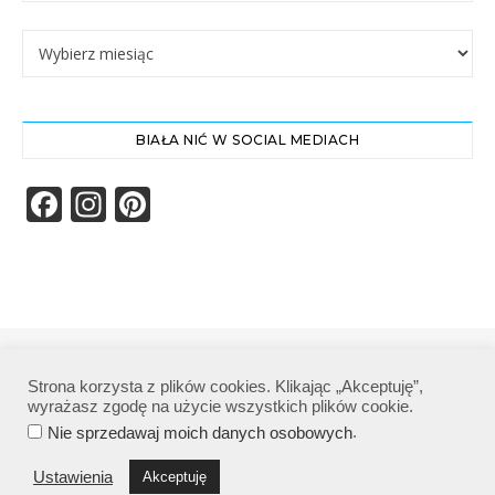
Archiwa
BIAŁA NIĆ W SOCIAL MEDIACH
Facebook
Instagram
Pinterest
Biała Nić | Wszelkie prawa zastrzeżone|
Strona korzysta z plików cookies. Klikając „Akceptuję”,
Polityka prywatności
wyrażasz zgodę na użycie wszystkich plików cookie.
.
Nie sprzedawaj moich danych osobowych
Ustawienia
Akceptuję
POWRÓT NA GÓRĘ