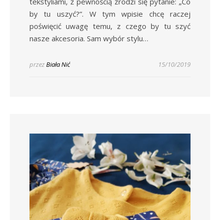
tekstyliami, z pewnością zrodzi się pytanie: „Co
by tu uszyć?”. W tym wpisie chcę raczej
poświęcić uwagę temu, z czego by tu szyć
nasze akcesoria. Sam wybór stylu…
przez
Biała Nić
15/10/2019