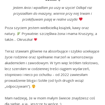
Jestem Ania i wpadłam po uszy w szycie! Odkąd raz
przysiadłam do maszyny, wiernie przy niej trwam i
przek(ł)uwam pasję w realne uszytki
Poza szyciem jestem wielbicielką książek, kawy oraz 
natury. 
 Prywatnie: szczęśliwa żona i mama Kruszyny, a 
także… Okruszka! 
Teraz stawiam głównie na absorbujące i szybko uciekające 
życie rodzinne oraz spełnianie marzeń w samorozwoju 
akademickim i zawodowym. W tym więc krótkim tekstowo, 
lecz szerokim w codziennej treści ciągiem wydarzeń, 
stopniowo i nieco po cichutku – od 2022 zawiesiłam 
prowadzenie bloga i SoMe (od tych drugich wciąż 
„odpoczywam”). 
Mam nadzieję, że w moim małym świecie znajdziesz coś 
dla siebie, a ja... jeszcze tu wrócę. :)
