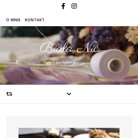
O MNIE
KONTAKT
Biała Nić
Blog – nie tylko o szyciu :)