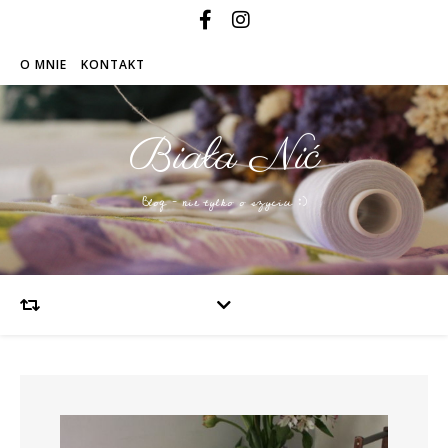
O MNIE
KONTAKT
Biała Nić
Blog – nie tylko o szyciu :)