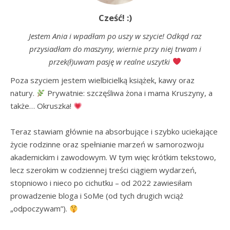
Cześć! :)
Jestem Ania i wpadłam po uszy w szycie! Odkąd raz
przysiadłam do maszyny, wiernie przy niej trwam i
przek(ł)uwam pasję w realne uszytki
Poza szyciem jestem wielbicielką książek, kawy oraz 
natury. 
 Prywatnie: szczęśliwa żona i mama Kruszyny, a 
także… Okruszka! 
Teraz stawiam głównie na absorbujące i szybko uciekające 
życie rodzinne oraz spełnianie marzeń w samorozwoju 
akademickim i zawodowym. W tym więc krótkim tekstowo, 
lecz szerokim w codziennej treści ciągiem wydarzeń, 
stopniowo i nieco po cichutku – od 2022 zawiesiłam 
prowadzenie bloga i SoMe (od tych drugich wciąż 
„odpoczywam”). 