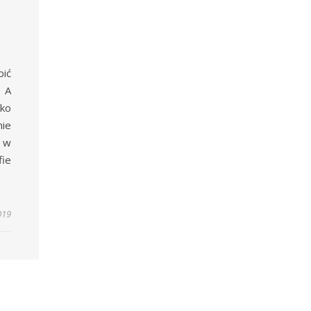
bić
 A
ko
nie
ś w
ie
019