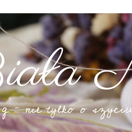
iała N
og – nie tylko o szyciu