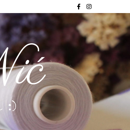
ić
 :)