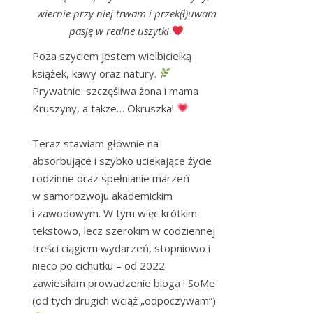
wiernie przy niej trwam i przek(ł)uwam
pasję w realne uszytki
Poza szyciem jestem wielbicielką 
książek, kawy oraz natury. 
Prywatnie: szczęśliwa żona i mama 
Kruszyny, a także… Okruszka! 
Teraz stawiam głównie na 
absorbujące i szybko uciekające życie 
rodzinne oraz spełnianie marzeń 
w samorozwoju akademickim 
i zawodowym. W tym więc krótkim 
tekstowo, lecz szerokim w codziennej 
treści ciągiem wydarzeń, stopniowo i 
nieco po cichutku – od 2022 
zawiesiłam prowadzenie bloga i SoMe 
(od tych drugich wciąż „odpoczywam”). 