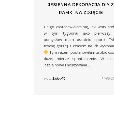
JESIENNA DEKORACJA DIY Z
RAMKI NA ZDJĘCIE
Długo zastanawiałam się, jaki wpis zro
w tym tygodniu jako pierwszy.
pomysłów mam ostatnio sporo! Tyl
trochę gorzej z czasem na ich wykona
Tym razem postanowiłam zrobić co
dużej mierze spontanicznie. W szaf
leżała nowa i nieużywana…
przez
Biała Nić
11/09/2