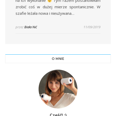
na ich wykonanie
Tym razem postanowiłam
zrobić coś w dużej mierze spontanicznie. W
szafie leżała nowa i nieużywana…
przez
Biała Nić
11/09/2019
O MNIE
Cześć! :)