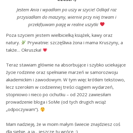
Jestem Ania i wpadłam po uszy w szycie! Odkąd raz
przysiadłam do maszyny, wiernie przy niej trwam i
przek(ł)uwam pasję w realne uszytki
Poza szyciem jestem wielbicielką książek, kawy oraz 
natury. 
 Prywatnie: szczęśliwa żona i mama Kruszyny, a 
także… Okruszka! 
Teraz stawiam głównie na absorbujące i szybko uciekające 
życie rodzinne oraz spełnianie marzeń w samorozwoju 
akademickim i zawodowym. W tym więc krótkim tekstowo, 
lecz szerokim w codziennej treści ciągiem wydarzeń, 
stopniowo i nieco po cichutku – od 2022 zawiesiłam 
prowadzenie bloga i SoMe (od tych drugich wciąż 
„odpoczywam”). 
Mam nadzieję, że w moim małym świecie znajdziesz coś 
dla siebie, a ja... jeszcze tu wrócę. :)
