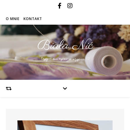
O MNIE
KONTAKT
Biała Nić
Blog – nie tylko o szyciu :)