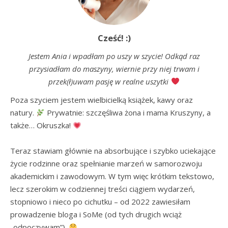
Cześć! :)
Jestem Ania i wpadłam po uszy w szycie! Odkąd raz
przysiadłam do maszyny, wiernie przy niej trwam i
przek(ł)uwam pasję w realne uszytki
Poza szyciem jestem wielbicielką książek, kawy oraz 
natury. 
 Prywatnie: szczęśliwa żona i mama Kruszyny, a 
także… Okruszka! 
Teraz stawiam głównie na absorbujące i szybko uciekające 
życie rodzinne oraz spełnianie marzeń w samorozwoju 
akademickim i zawodowym. W tym więc krótkim tekstowo, 
lecz szerokim w codziennej treści ciągiem wydarzeń, 
stopniowo i nieco po cichutku – od 2022 zawiesiłam 
prowadzenie bloga i SoMe (od tych drugich wciąż 
„odpoczywam”). 