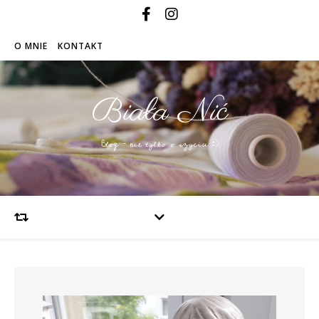
O MNIE
KONTAKT
Biała Nić
Blog – nie tylko o szyciu :)