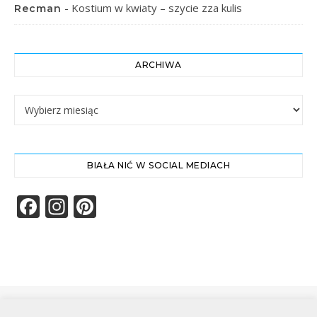
-
Kostium w kwiaty – szycie zza kulis
Recman
ARCHIWA
Archiwa
BIAŁA NIĆ W SOCIAL MEDIACH
Facebook
Instagram
Pinterest
Biała Nić | Wszelkie prawa zastrzeżone|