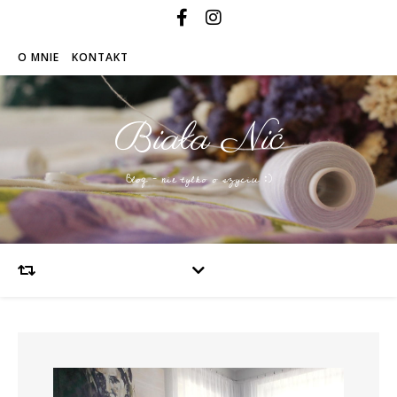
O MNIE
KONTAKT
Biała Nić
Blog – nie tylko o szyciu :)