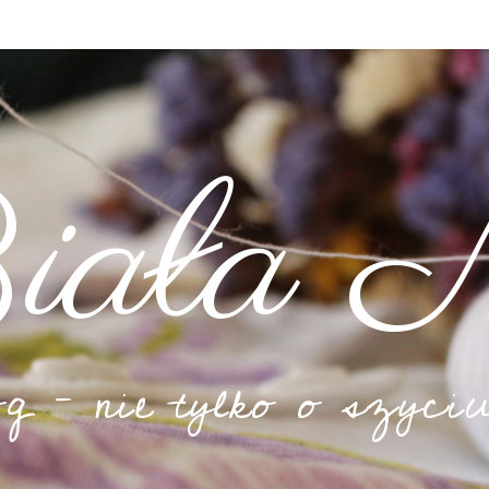
iała N
og – nie tylko o szyciu