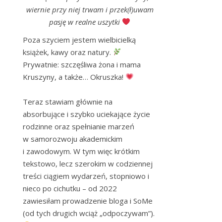
wiernie przy niej trwam i przek(ł)uwam
pasję w realne uszytki
Poza szyciem jestem wielbicielką 
książek, kawy oraz natury. 
Prywatnie: szczęśliwa żona i mama 
Kruszyny, a także… Okruszka! 
Teraz stawiam głównie na 
absorbujące i szybko uciekające życie 
rodzinne oraz spełnianie marzeń 
w samorozwoju akademickim 
i zawodowym. W tym więc krótkim 
tekstowo, lecz szerokim w codziennej 
treści ciągiem wydarzeń, stopniowo i 
nieco po cichutku – od 2022 
zawiesiłam prowadzenie bloga i SoMe 
(od tych drugich wciąż „odpoczywam”). 