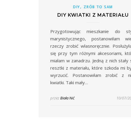
,
DIY
ZRÓB TO SAM
DIY KWIATKI Z MATERIAŁU
Przygotowując mieszkanie do sty
marynistycznego, postanowiłam wie
rzeczy zrobić własnoręcznie. Posłuży
się przy tym różnymi akcesoriami, kt
miałam w zanadrzu. Jedną z nich stały 
resztki z materiału, które szkoda mi b
wyrzucić. Postanowiłam zrobić z ni
kwiatki. Taki mały…
przez
Biała Nić
10/07/2