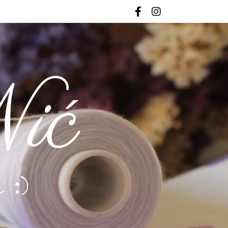
ić
 :)