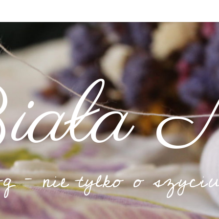
iała N
og – nie tylko o szyciu