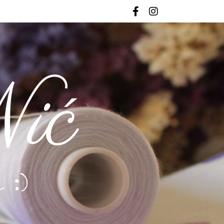
ić
 :)