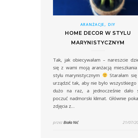
,
ARANŻACJE
DIY
HOME DECOR W STYLU
MARYNISTYCZNYM
Tak, jak obiecywałam – nareszcie dzi
się z wami moją aranżacją mieszkani
stylu marynistycznym
Starałam się
urządzić tak, aby nie było wszystkiego
dużo na raz, a jednocześnie dało s
poczuć nadmorski klimat. Głównie pok
zdjęcia z…
przez
Biała Nić
21/07/2