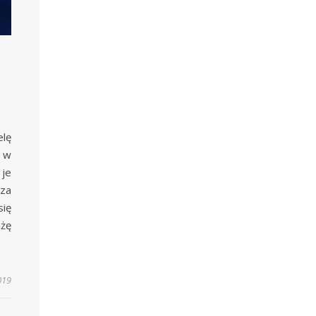
elę
a w
 je
 za
ię
ażę
019