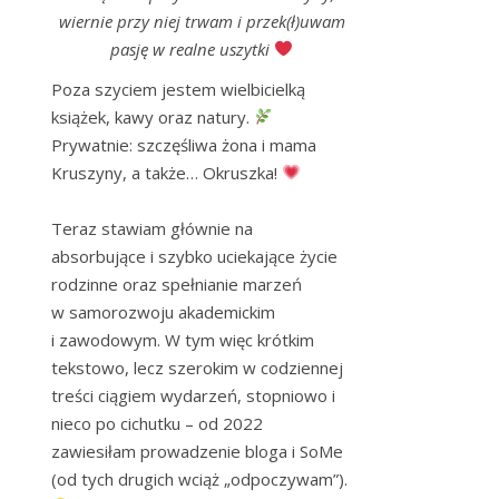
wiernie przy niej trwam i przek(ł)uwam
pasję w realne uszytki
Poza szyciem jestem wielbicielką 
książek, kawy oraz natury. 
Prywatnie: szczęśliwa żona i mama 
Kruszyny, a także… Okruszka! 
Teraz stawiam głównie na 
absorbujące i szybko uciekające życie 
rodzinne oraz spełnianie marzeń 
w samorozwoju akademickim 
i zawodowym. W tym więc krótkim 
tekstowo, lecz szerokim w codziennej 
treści ciągiem wydarzeń, stopniowo i 
nieco po cichutku – od 2022 
zawiesiłam prowadzenie bloga i SoMe 
(od tych drugich wciąż „odpoczywam”). 