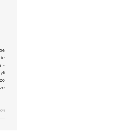
ie
ie
a –
yli
zo
ze
020