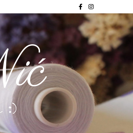
ić
 :)