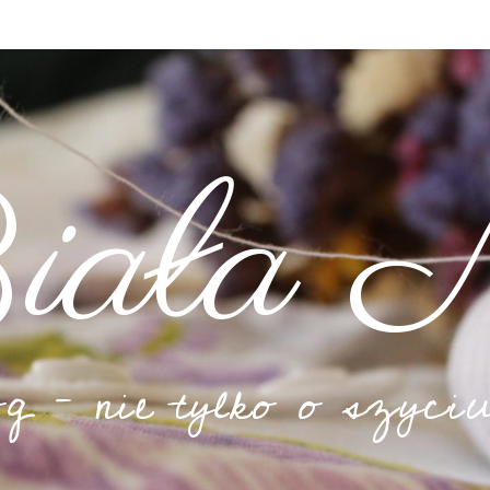
iała N
og – nie tylko o szyciu