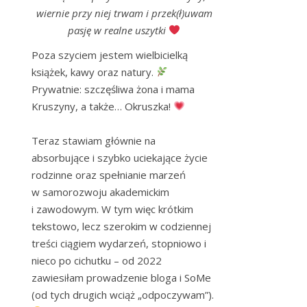
wiernie przy niej trwam i przek(ł)uwam
pasję w realne uszytki
Poza szyciem jestem wielbicielką 
książek, kawy oraz natury. 
Prywatnie: szczęśliwa żona i mama 
Kruszyny, a także… Okruszka! 
Teraz stawiam głównie na 
absorbujące i szybko uciekające życie 
rodzinne oraz spełnianie marzeń 
w samorozwoju akademickim 
i zawodowym. W tym więc krótkim 
tekstowo, lecz szerokim w codziennej 
treści ciągiem wydarzeń, stopniowo i 
nieco po cichutku – od 2022 
zawiesiłam prowadzenie bloga i SoMe 
(od tych drugich wciąż „odpoczywam”). 