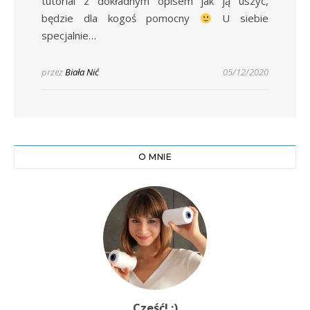
tutorial z dokładnym opisem jak ją uszyć,
będzie dla kogoś pomocny
U siebie
specjalnie…
przez
Biała Nić
05/12/2020
O MNIE
Cześć! :)