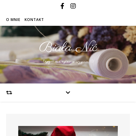
O MNIE
KONTAKT
Biała Nić
Blog – nie tylko o szyciu :)