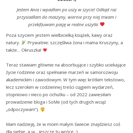
Jestem Ania i wpadłam po uszy w szycie! Odkąd raz
przysiadłam do maszyny, wiernie przy niej trwam i
przek(ł)uwam pasję w realne uszytki
Poza szyciem jestem wielbicielką książek, kawy oraz 
natury. 
 Prywatnie: szczęśliwa żona i mama Kruszyny, a 
także… Okruszka! 
Teraz stawiam głównie na absorbujące i szybko uciekające 
życie rodzinne oraz spełnianie marzeń w samorozwoju 
akademickim i zawodowym. W tym więc krótkim tekstowo, 
lecz szerokim w codziennej treści ciągiem wydarzeń, 
stopniowo i nieco po cichutku – od 2022 zawiesiłam 
prowadzenie bloga i SoMe (od tych drugich wciąż 
„odpoczywam”). 
Mam nadzieję, że w moim małym świecie znajdziesz coś 
dla siebie, a ja... jeszcze tu wrócę. :)
