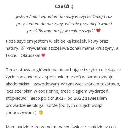
Cześć! :)
Jestem Ania i wpadłam po uszy w szycie! Odkąd raz
przysiadłam do maszyny, wiernie przy niej trwam i
przek(ł)uwam pasję w realne uszytki
Poza szyciem jestem wielbicielką książek, kawy oraz 
natury. 
 Prywatnie: szczęśliwa żona i mama Kruszyny, a 
także… Okruszka! 
Teraz stawiam głównie na absorbujące i szybko uciekające 
życie rodzinne oraz spełnianie marzeń w samorozwoju 
akademickim i zawodowym. W tym więc krótkim tekstowo, 
lecz szerokim w codziennej treści ciągiem wydarzeń, 
stopniowo i nieco po cichutku – od 2022 zawiesiłam 
prowadzenie bloga i SoMe (od tych drugich wciąż 
„odpoczywam”). 
Mam nadzieję, że w moim małym świecie znajdziesz coś 