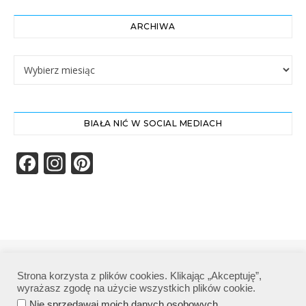
ARCHIWA
Archiwa
BIAŁA NIĆ W SOCIAL MEDIACH
Facebook
Instagram
Pinterest
Biała Nić | Wszelkie prawa zastrzeżone|
Strona korzysta z plików cookies. Klikając „Akceptuję”,
Polityka prywatności
wyrażasz zgodę na użycie wszystkich plików cookie.
.
Nie sprzedawaj moich danych osobowych