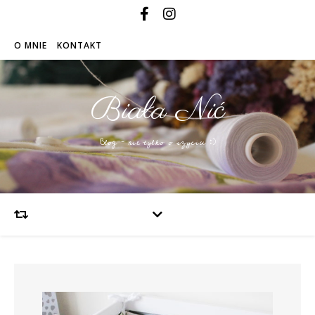
O MNIE
KONTAKT
Biała Nić
Blog – nie tylko o szyciu :)