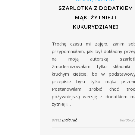
SZARLOTKA Z DODATKIEM
MĄKI ŻYTNIEJ I
KUKURYDZIANEJ
Trochę czasu mi zajęło, zanim sob
przypomniałam, jaki był dokładny prze
na moją autorską szarlotk
Zmodernizowałam tylko składniki
kruchym cieście, bo w podstawow
przepisie była tylko mąka pszenn
Postanowiłam zrobić choć troc
pożywniejszą wersję z dodatkiem mą
żytniej i…
przez
Biała Nić
08/06/2