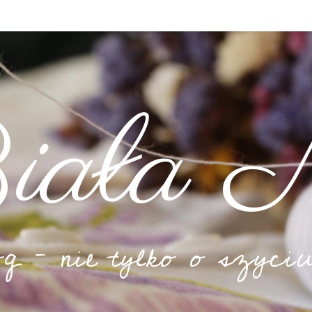
iała N
og – nie tylko o szyciu