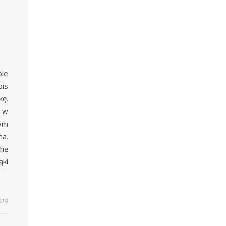
ie
pis
ę.
 w
ym
a.
hę
ki
019