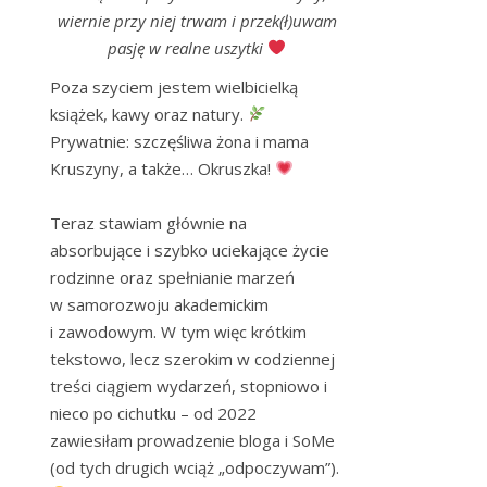
wiernie przy niej trwam i przek(ł)uwam
pasję w realne uszytki
Poza szyciem jestem wielbicielką 
książek, kawy oraz natury. 
Prywatnie: szczęśliwa żona i mama 
Kruszyny, a także… Okruszka! 
Teraz stawiam głównie na 
absorbujące i szybko uciekające życie 
rodzinne oraz spełnianie marzeń 
w samorozwoju akademickim 
i zawodowym. W tym więc krótkim 
tekstowo, lecz szerokim w codziennej 
treści ciągiem wydarzeń, stopniowo i 
nieco po cichutku – od 2022 
zawiesiłam prowadzenie bloga i SoMe 
(od tych drugich wciąż „odpoczywam”). 