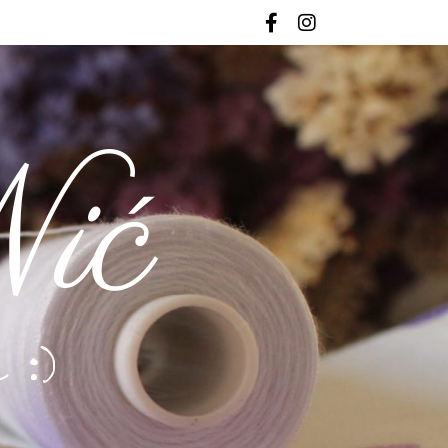
ić
 :)