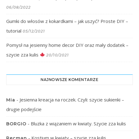
06/08/2022
Gumki do włosów z kokardkami – jak uszyć? Proste DIY –
tutorial
05/12/2021
Pomysł na jesienny home decor DIY oraz mały dodatek –
szycie zza kulis
20/10/2021
NAJNOWSZE KOMENTARZE
-
Jesienna kreacja na roczek. Czyli: szycie sukienki –
Mia
drugie podejście
-
Bluzka z wiązaniem w kwiaty. Szycie zza kulis
BORGIO
-
Kostium w kwiaty – szycie zza kulis
Recman