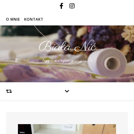
O MNIE
KONTAKT
Biała Nić
Blog – nie tylko o szyciu :)