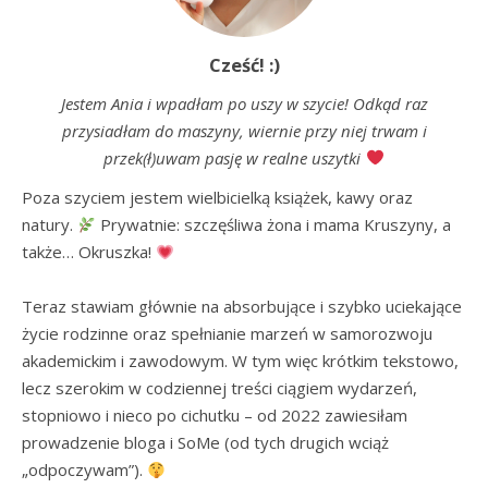
Cześć! :)
Jestem Ania i wpadłam po uszy w szycie! Odkąd raz
przysiadłam do maszyny, wiernie przy niej trwam i
przek(ł)uwam pasję w realne uszytki
Poza szyciem jestem wielbicielką książek, kawy oraz 
natury. 
 Prywatnie: szczęśliwa żona i mama Kruszyny, a 
także… Okruszka! 
Teraz stawiam głównie na absorbujące i szybko uciekające 
życie rodzinne oraz spełnianie marzeń w samorozwoju 
akademickim i zawodowym. W tym więc krótkim tekstowo, 
lecz szerokim w codziennej treści ciągiem wydarzeń, 
stopniowo i nieco po cichutku – od 2022 zawiesiłam 
prowadzenie bloga i SoMe (od tych drugich wciąż 
„odpoczywam”). 