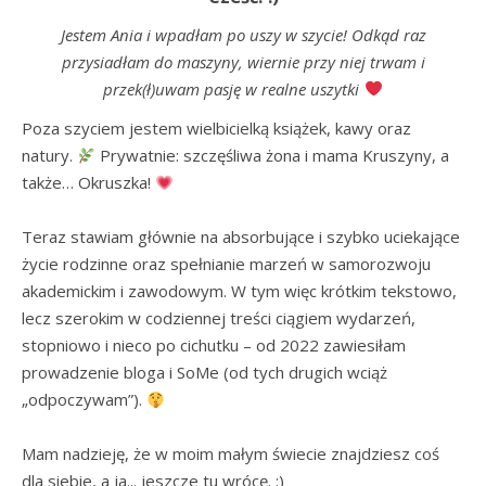
Jestem Ania i wpadłam po uszy w szycie! Odkąd raz
przysiadłam do maszyny, wiernie przy niej trwam i
przek(ł)uwam pasję w realne uszytki
Poza szyciem jestem wielbicielką książek, kawy oraz 
natury. 
 Prywatnie: szczęśliwa żona i mama Kruszyny, a 
także… Okruszka! 
Teraz stawiam głównie na absorbujące i szybko uciekające 
życie rodzinne oraz spełnianie marzeń w samorozwoju 
akademickim i zawodowym. W tym więc krótkim tekstowo, 
lecz szerokim w codziennej treści ciągiem wydarzeń, 
stopniowo i nieco po cichutku – od 2022 zawiesiłam 
prowadzenie bloga i SoMe (od tych drugich wciąż 
„odpoczywam”). 
Mam nadzieję, że w moim małym świecie znajdziesz coś 
dla siebie, a ja... jeszcze tu wrócę. :)
