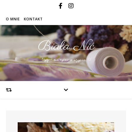
O MNIE
KONTAKT
Biała Nić
Blog – nie tylko o szyciu :)