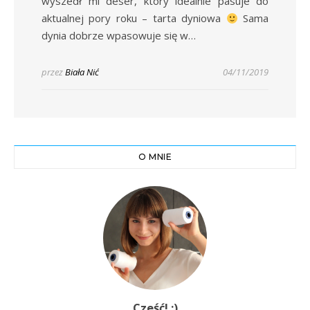
wyszedł mi deser, który idealnie pasuje do
aktualnej pory roku – tarta dyniowa
Sama
dynia dobrze wpasowuje się w…
przez
Biała Nić
04/11/2019
O MNIE
Cześć! :)