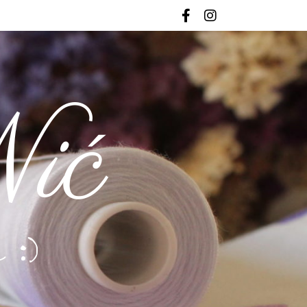
ić
 :)