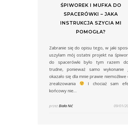
ŚPIWOREK I MUFKA DO
SPACERÓWKI – JAKA
INSTRUKCJA SZYCIA MI
POMOGŁA?
Zabranie się do opisu tego, w jaki spo
uszyłam mój ostatni projekt na śpiwo
do spacerówki było tym razem do
trudne, ponieważ samo wykonanie 
okazało się dla mnie prawie niemożliwe
zrealizowania
I chociaż sam efe
końcowy nie…
przez
Biała Nić
09/01/2