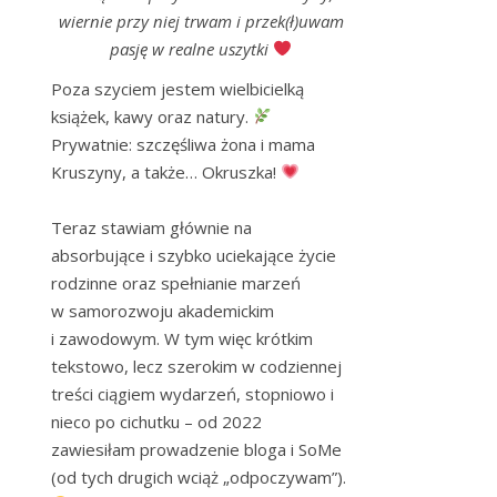
wiernie przy niej trwam i przek(ł)uwam
pasję w realne uszytki
Poza szyciem jestem wielbicielką 
książek, kawy oraz natury. 
Prywatnie: szczęśliwa żona i mama 
Kruszyny, a także… Okruszka! 
Teraz stawiam głównie na 
absorbujące i szybko uciekające życie 
rodzinne oraz spełnianie marzeń 
w samorozwoju akademickim 
i zawodowym. W tym więc krótkim 
tekstowo, lecz szerokim w codziennej 
treści ciągiem wydarzeń, stopniowo i 
nieco po cichutku – od 2022 
zawiesiłam prowadzenie bloga i SoMe 
(od tych drugich wciąż „odpoczywam”). 