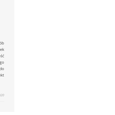
sób
rek
ść
go
 do
kt
020