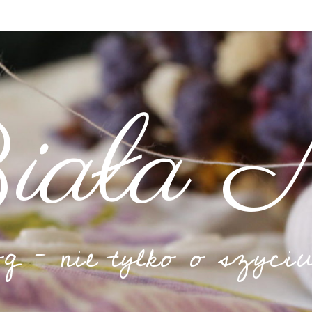
iała N
og – nie tylko o szyciu