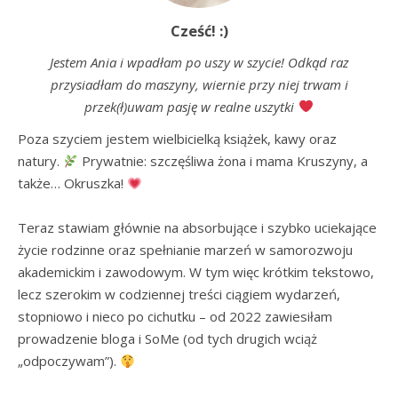
Cześć! :)
Jestem Ania i wpadłam po uszy w szycie! Odkąd raz
przysiadłam do maszyny, wiernie przy niej trwam i
przek(ł)uwam pasję w realne uszytki
Poza szyciem jestem wielbicielką książek, kawy oraz 
natury. 
 Prywatnie: szczęśliwa żona i mama Kruszyny, a 
także… Okruszka! 
Teraz stawiam głównie na absorbujące i szybko uciekające 
życie rodzinne oraz spełnianie marzeń w samorozwoju 
akademickim i zawodowym. W tym więc krótkim tekstowo, 
lecz szerokim w codziennej treści ciągiem wydarzeń, 
stopniowo i nieco po cichutku – od 2022 zawiesiłam 
prowadzenie bloga i SoMe (od tych drugich wciąż 
„odpoczywam”). 