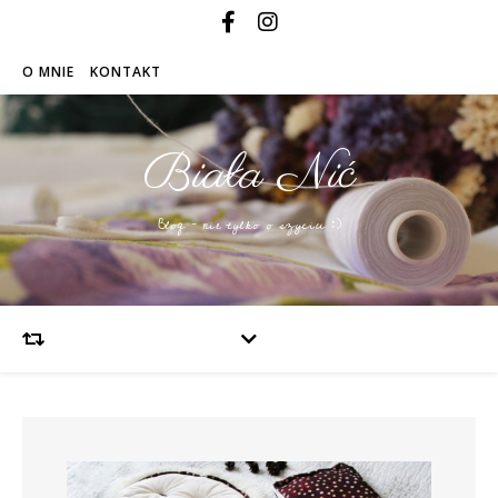
O MNIE
KONTAKT
Biała Nić
Blog – nie tylko o szyciu :)