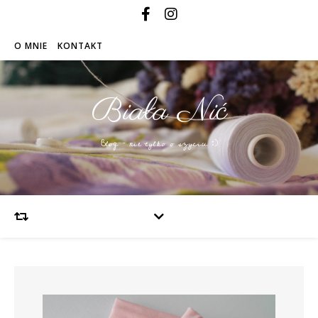
O MNIE
KONTAKT
Biała Nić
Blog – nie tylko o szyciu :)