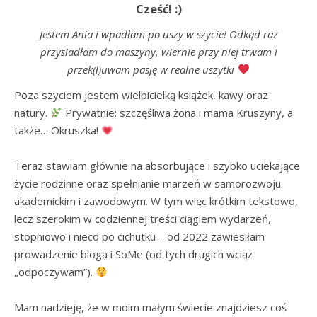
Cześć! :)
Jestem Ania i wpadłam po uszy w szycie! Odkąd raz
przysiadłam do maszyny, wiernie przy niej trwam i
przek(ł)uwam pasję w realne uszytki
Poza szyciem jestem wielbicielką książek, kawy oraz 
natury. 
 Prywatnie: szczęśliwa żona i mama Kruszyny, a 
także… Okruszka! 
Teraz stawiam głównie na absorbujące i szybko uciekające 
życie rodzinne oraz spełnianie marzeń w samorozwoju 
akademickim i zawodowym. W tym więc krótkim tekstowo, 
lecz szerokim w codziennej treści ciągiem wydarzeń, 
stopniowo i nieco po cichutku – od 2022 zawiesiłam 
prowadzenie bloga i SoMe (od tych drugich wciąż 
„odpoczywam”). 
Mam nadzieję, że w moim małym świecie znajdziesz coś 