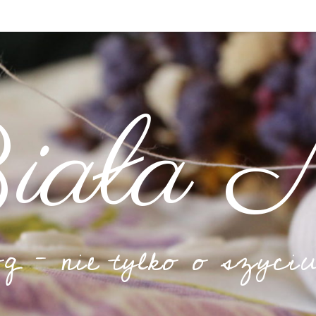
iała N
og – nie tylko o szyciu