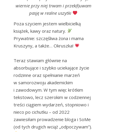
wiernie przy niej trwam i przek(ł)uwam
pasję w realne uszytki
Poza szyciem jestem wielbicielką 
książek, kawy oraz natury. 
Prywatnie: szczęśliwa żona i mama 
Kruszyny, a także… Okruszka! 
Teraz stawiam głównie na 
absorbujące i szybko uciekające życie 
rodzinne oraz spełnianie marzeń 
w samorozwoju akademickim 
i zawodowym. W tym więc krótkim 
tekstowo, lecz szerokim w codziennej 
treści ciągiem wydarzeń, stopniowo i 
nieco po cichutku – od 2022 
zawiesiłam prowadzenie bloga i SoMe 
(od tych drugich wciąż „odpoczywam”). 