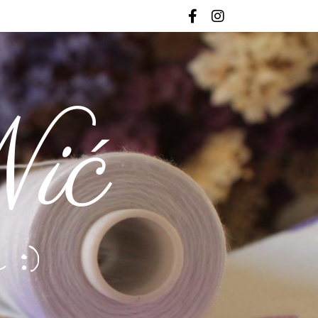
ić
 :)