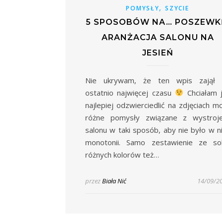
,
POMYSŁY
SZYCIE
5 SPOSOBÓW NA… POSZEWK
ARANŻACJA SALONU NA
JESIEŃ
Nie ukrywam, że ten wpis zajął 
ostatnio najwięcej czasu
Chciałam 
najlepiej odzwierciedlić na zdjęciach m
różne pomysły związane z wystroj
salonu w taki sposób, aby nie było w n
monotonii. Samo zestawienie ze so
różnych kolorów też…
przez
Biała Nić
14/09/2