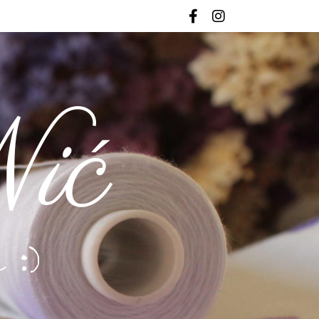
ić
 :)