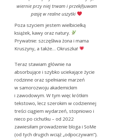
wiernie przy niej trwam i przek(ł)uwam
pasję w realne uszytki
Poza szyciem jestem wielbicielką 
książek, kawy oraz natury. 
Prywatnie: szczęśliwa żona i mama 
Kruszyny, a także… Okruszka! 
Teraz stawiam głównie na 
absorbujące i szybko uciekające życie 
rodzinne oraz spełnianie marzeń 
w samorozwoju akademickim 
i zawodowym. W tym więc krótkim 
tekstowo, lecz szerokim w codziennej 
treści ciągiem wydarzeń, stopniowo i 
nieco po cichutku – od 2022 
zawiesiłam prowadzenie bloga i SoMe 
(od tych drugich wciąż „odpoczywam”). 