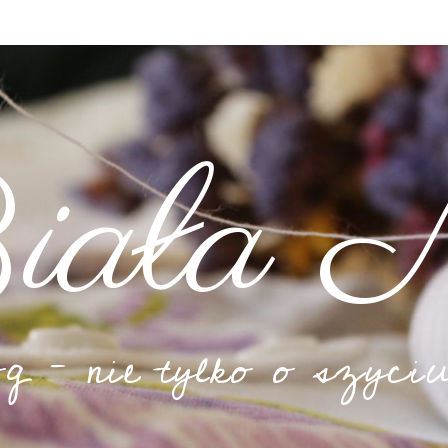
iała N
og – nie tylko o szyciu