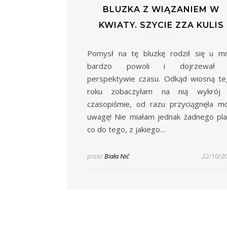
BLUZKA Z WIĄZANIEM W
KWIATY. SZYCIE ZZA KULIS
Pomysł na tę bluzkę rodził się u m
bardzo powoli i dojrzewał
perspektywie czasu. Odkąd wiosną t
roku zobaczyłam na nią wykrój
czasopiśmie, od razu przyciągnęła m
uwagę! Nie miałam jednak żadnego pl
co do tego, z jakiego…
przez
Biała Nić
22/10/2