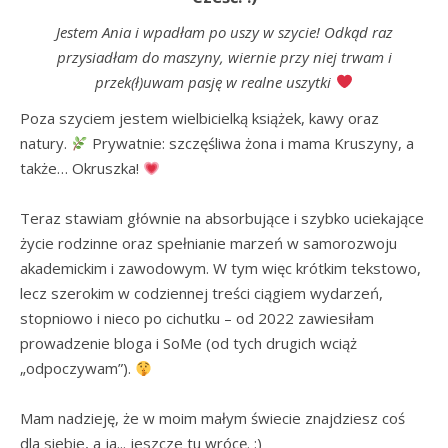
Jestem Ania i wpadłam po uszy w szycie! Odkąd raz
przysiadłam do maszyny, wiernie przy niej trwam i
przek(ł)uwam pasję w realne uszytki
Poza szyciem jestem wielbicielką książek, kawy oraz 
natury. 
 Prywatnie: szczęśliwa żona i mama Kruszyny, a 
także… Okruszka! 
Teraz stawiam głównie na absorbujące i szybko uciekające 
życie rodzinne oraz spełnianie marzeń w samorozwoju 
akademickim i zawodowym. W tym więc krótkim tekstowo, 
lecz szerokim w codziennej treści ciągiem wydarzeń, 
stopniowo i nieco po cichutku – od 2022 zawiesiłam 
prowadzenie bloga i SoMe (od tych drugich wciąż 
„odpoczywam”). 
Mam nadzieję, że w moim małym świecie znajdziesz coś 
dla siebie, a ja... jeszcze tu wrócę. :)
