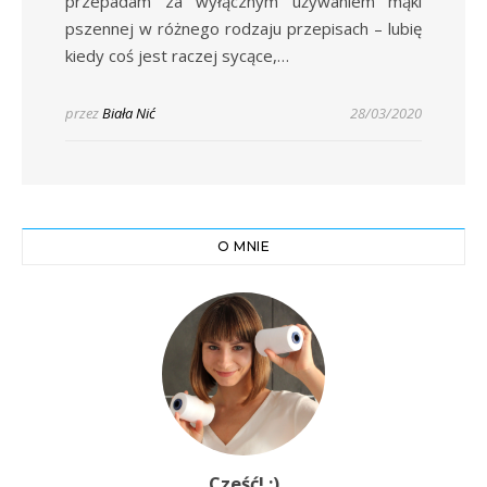
przepadam za wyłącznym używaniem mąki
pszennej w różnego rodzaju przepisach – lubię
kiedy coś jest raczej sycące,…
przez
Biała Nić
28/03/2020
O MNIE
Cześć! :)