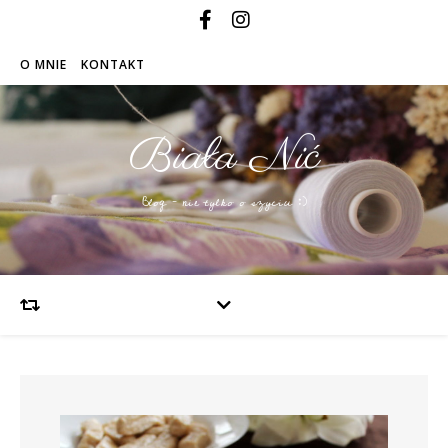
O MNIE
KONTAKT
Biała Nić
Blog – nie tylko o szyciu :)