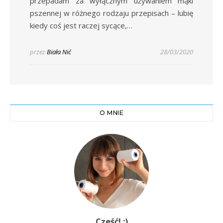
przepadam za wyłącznym używaniem mąki
pszennej w różnego rodzaju przepisach – lubię
kiedy coś jest raczej sycące,…
przez
Biała Nić
28/03/2020
O MNIE
Cześć! :)