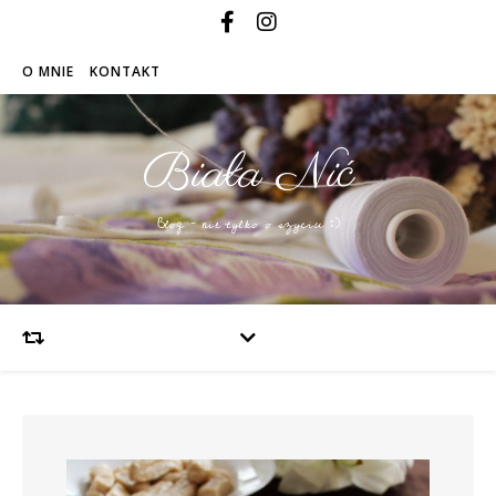
O MNIE
KONTAKT
Biała Nić
Blog – nie tylko o szyciu :)