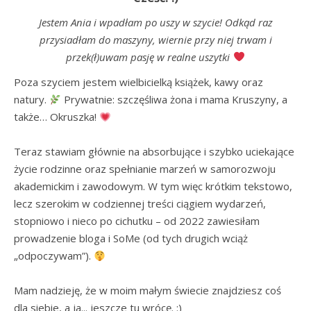
Jestem Ania i wpadłam po uszy w szycie! Odkąd raz
przysiadłam do maszyny, wiernie przy niej trwam i
przek(ł)uwam pasję w realne uszytki
Poza szyciem jestem wielbicielką książek, kawy oraz 
natury. 
 Prywatnie: szczęśliwa żona i mama Kruszyny, a 
także… Okruszka! 
Teraz stawiam głównie na absorbujące i szybko uciekające 
życie rodzinne oraz spełnianie marzeń w samorozwoju 
akademickim i zawodowym. W tym więc krótkim tekstowo, 
lecz szerokim w codziennej treści ciągiem wydarzeń, 
stopniowo i nieco po cichutku – od 2022 zawiesiłam 
prowadzenie bloga i SoMe (od tych drugich wciąż 
„odpoczywam”). 
Mam nadzieję, że w moim małym świecie znajdziesz coś 
dla siebie, a ja... jeszcze tu wrócę. :)
