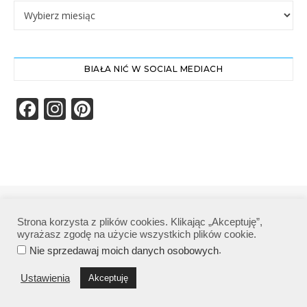
Archiwa
BIAŁA NIĆ W SOCIAL MEDIACH
Facebook
Instagram
Pinterest
Biała Nić | Wszelkie prawa zastrzeżone|
Strona korzysta z plików cookies. Klikając „Akceptuję”,
Polityka prywatności
wyrażasz zgodę na użycie wszystkich plików cookie.
.
Nie sprzedawaj moich danych osobowych
Ustawienia
Akceptuję
POWRÓT NA GÓRĘ