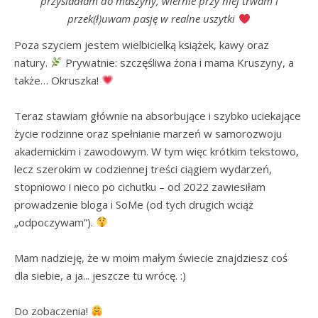
przysiadłam do maszyny, wiernie przy niej trwam i
przek(ł)uwam pasję w realne uszytki
Poza szyciem jestem wielbicielką książek, kawy oraz 
natury. 
 Prywatnie: szczęśliwa żona i mama Kruszyny, a 
także… Okruszka! 
Teraz stawiam głównie na absorbujące i szybko uciekające 
życie rodzinne oraz spełnianie marzeń w samorozwoju 
akademickim i zawodowym. W tym więc krótkim tekstowo, 
lecz szerokim w codziennej treści ciągiem wydarzeń, 
stopniowo i nieco po cichutku – od 2022 zawiesiłam 
prowadzenie bloga i SoMe (od tych drugich wciąż 
„odpoczywam”). 
Mam nadzieję, że w moim małym świecie znajdziesz coś 
dla siebie, a ja... jeszcze tu wrócę. :)

Do zobaczenia! 