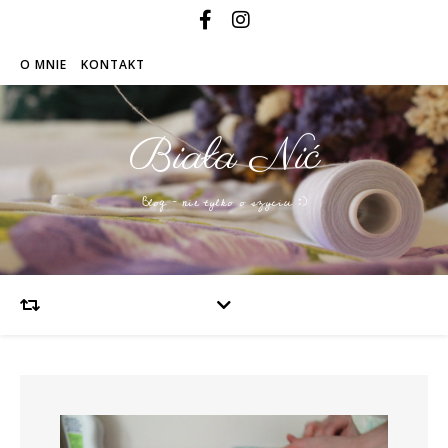
O MNIE
KONTAKT
Biała Nić
Blog – nie tylko o szyciu :)