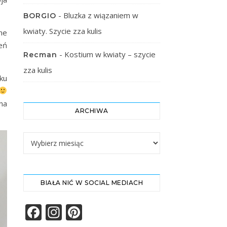
-
Bluzka z wiązaniem w
BORGIO
kwiaty. Szycie zza kulis
ne
eń
-
Kostium w kwiaty – szycie
Recman
zza kulis
ku
na
ARCHIWA
Archiwa
BIAŁA NIĆ W SOCIAL MEDIACH
Facebook
Instagram
Pinterest