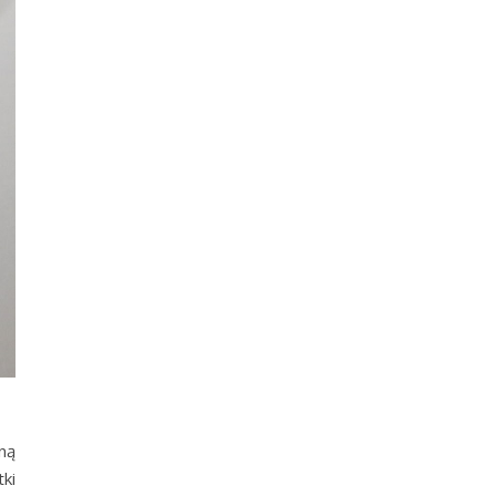
ną
ki