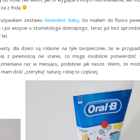
za z fridą
u używałam zestawu
Nenedent Baby
, bo miałam do fluoru pew
e i po wizycie u stomatologa dziecięcego, teraz już bez uprzedz
lat.
asty dla dzieci są robione na tyle bezpiecznie, że w przypad
się z pewnością nie stanie, co mogę osobiście potwierdzić
 zmieniana raz w miesiącu, podobnie jak nasze. Wiem, że moż
 mam dość „sterylną” naturę, robię to częściej.