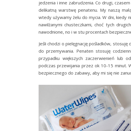
jedzenia i inne zabrudzenia. Co drugi, czasem
delikatną warstwę penatenu. My naszą małą
wtedy używamy żelu do mycia. W dni, kiedy n
nawilżanymi chusteczkami, choć tych drug
nawodnione, no i w stu procentach bezpieczn
Jeśli chodzi o pielęgnację pośladków, stosuję
do przemywania. Penaten stosuję codzien
przypadku większych zaczerwienień lub od
podczas przewijania przez ok 10-15 minut. W
bezpiecznego do zabawy, aby mi się nie zanu