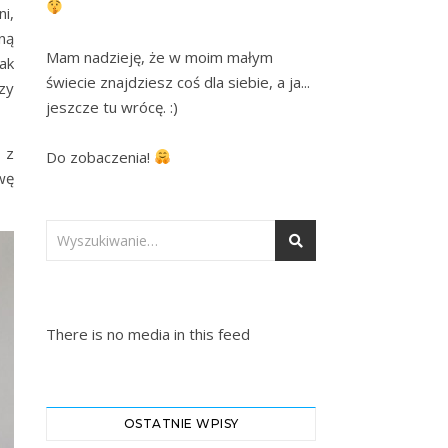
i,
ną
Mam nadzieję, że w moim małym 
nak
świecie znajdziesz coś dla siebie, a ja... 
zy
jeszcze tu wrócę. :)

 z
Do zobaczenia! 
wę
There is no media in this feed
OSTATNIE WPISY