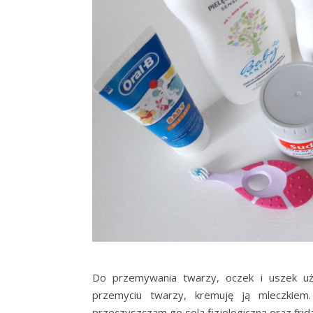
Do przemywania twarzy, oczek i uszek uż
przemyciu twarzy, kremuję ją mleczkiem.
przeczyszczam go solą fizjologiczną oraz frid