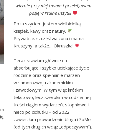
wiernie przy niej trwam i przek(ł)uwam
pasję w realne uszytki
Poza szyciem jestem wielbicielką 
książek, kawy oraz natury. 
Prywatnie: szczęśliwa żona i mama 
Kruszyny, a także… Okruszka! 
Teraz stawiam głównie na 
absorbujące i szybko uciekające życie 
rodzinne oraz spełnianie marzeń 
w samorozwoju akademickim 
i zawodowym. W tym więc krótkim 
tekstowo, lecz szerokim w codziennej 
treści ciągiem wydarzeń, stopniowo i 
am
nieco po cichutku – od 2022 
ę.
zawiesiłam prowadzenie bloga i SoMe 
(od tych drugich wciąż „odpoczywam”). 