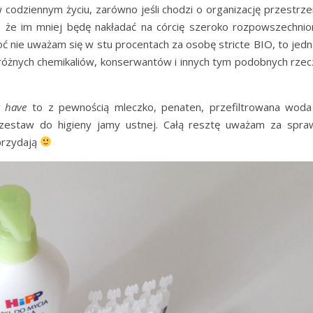
codziennym życiu, zarówno jeśli chodzi o organizację przestrzen
m, że im mniej będę nakładać na córcię szeroko rozpowszechnio
choć nie uważam się w stu procentach za osobę stricte BIO, to jed
różnych chemikaliów, konserwantów i innych tym podobnych rzec
 have
to z pewnością mleczko, penaten, przefiltrowana woda
ie zestaw do higieny jamy ustnej. Całą resztę uważam za spra
przydają