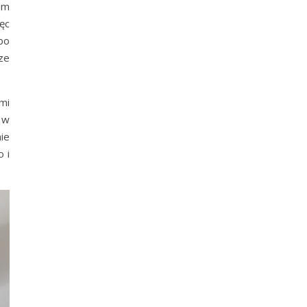
dam
ęc
bo
ze
ami
 w
ie
 i