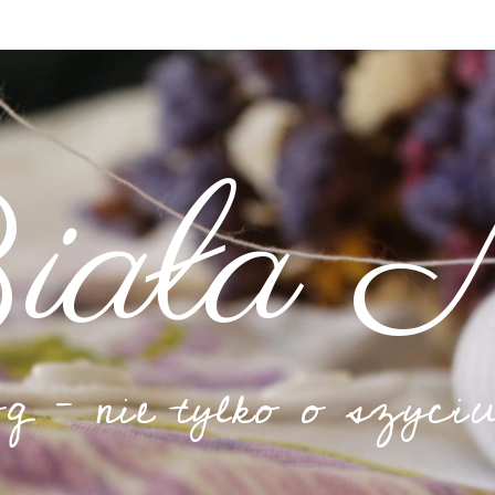
iała N
og – nie tylko o szyciu