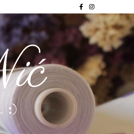
ić
 :)