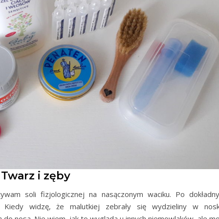
Twarz i zęby
ywam soli fizjologicznej na nasączonym waciku. Po dokładn
 Kiedy widzę, że malutkiej zebrały się wydzieliny w nosk
ą do nosa. Nie wiem, jak to wygląda u innych niemowlaków, ale mo