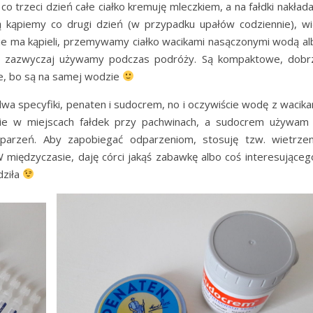
 co trzeci dzień całe ciałko kremuję mleczkiem, a na fałdki nakła
 kąpiemy co drugi dzień (w przypadku upałów codziennie), wi
ie ma kąpieli, przemywamy ciałko wacikami nasączonymi wodą al
ich zazwyczaj używamy podczas podróży. Są kompaktowe, dobr
e, bo są na samej wodzie
 dwa specyfiki, penaten i sudocrem, no i oczywiście wodę z wacik
nie w miejscach fałdek przy pachwinach, a sudocrem używam
parzeń. Aby zapobiegać odparzeniom, stosuję tzw. wietrzen
 międzyczasie, daję córci jakąś zabawkę albo coś interesującego
dziła