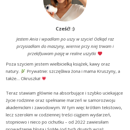
Cześć! :)
Jestem Ania i wpadłam po uszy w szycie! Odkąd raz
przysiadłam do maszyny, wiernie przy niej trwam i
przek(ł)uwam pasję w realne uszytki
Poza szyciem jestem wielbicielką książek, kawy oraz 
natury. 
 Prywatnie: szczęśliwa żona i mama Kruszyny, a 
także… Okruszka! 
Teraz stawiam głównie na absorbujące i szybko uciekające 
życie rodzinne oraz spełnianie marzeń w samorozwoju 
akademickim i zawodowym. W tym więc krótkim tekstowo, 
lecz szerokim w codziennej treści ciągiem wydarzeń, 
stopniowo i nieco po cichutku – od 2022 zawiesiłam 
prowadzenie bloga i SoMe (od tych drugich wciąż 