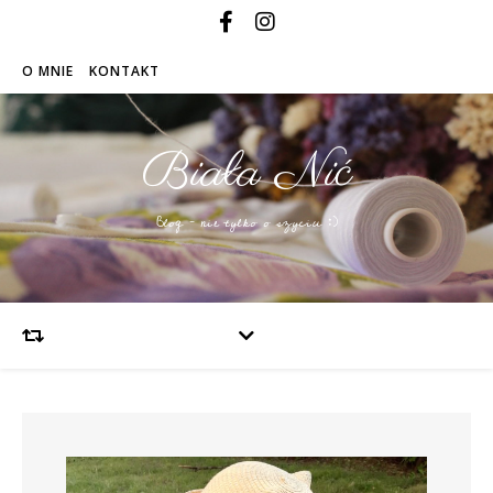
O MNIE
KONTAKT
Biała Nić
Blog – nie tylko o szyciu :)