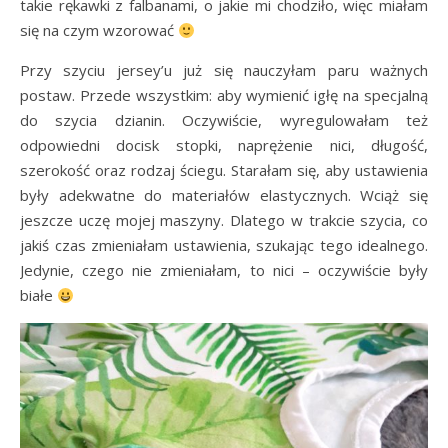
takie rękawki z falbanami, o jakie mi chodziło, więc miałam
się na czym wzorować
Przy szyciu jersey’u już się nauczyłam paru ważnych
postaw. Przede wszystkim: aby wymienić igłę na specjalną
do szycia dzianin. Oczywiście, wyregulowałam też
odpowiedni docisk stopki, naprężenie nici, długość,
szerokość oraz rodzaj ściegu. Starałam się, aby ustawienia
były adekwatne do materiałów elastycznych. Wciąż się
jeszcze uczę mojej maszyny. Dlatego w trakcie szycia, co
jakiś czas zmieniałam ustawienia, szukając tego idealnego.
Jedynie, czego nie zmieniałam, to nici – oczywiście były
białe