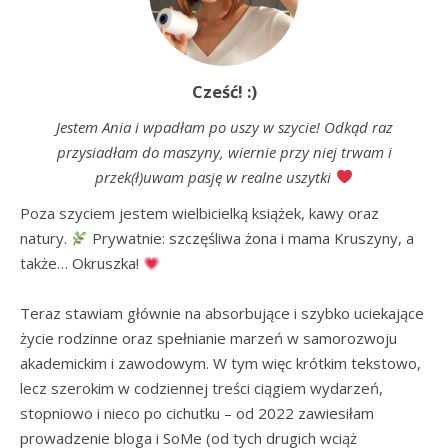
Cześć! :)
Jestem Ania i wpadłam po uszy w szycie! Odkąd raz
przysiadłam do maszyny, wiernie przy niej trwam i
przek(ł)uwam pasję w realne uszytki
Poza szyciem jestem wielbicielką książek, kawy oraz 
natury. 
 Prywatnie: szczęśliwa żona i mama Kruszyny, a 
także… Okruszka! 
Teraz stawiam głównie na absorbujące i szybko uciekające 
życie rodzinne oraz spełnianie marzeń w samorozwoju 
akademickim i zawodowym. W tym więc krótkim tekstowo, 
lecz szerokim w codziennej treści ciągiem wydarzeń, 
stopniowo i nieco po cichutku – od 2022 zawiesiłam 
prowadzenie bloga i SoMe (od tych drugich wciąż 