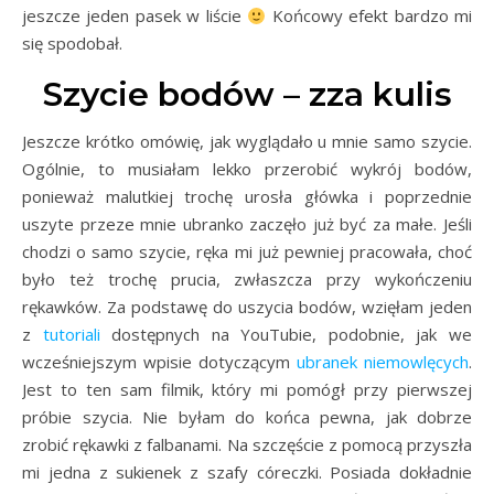
jeszcze jeden pasek w liście
Końcowy efekt bardzo mi
się spodobał.
Szycie bodów – zza kulis
Jeszcze krótko omówię, jak wyglądało u mnie samo szycie.
Ogólnie, to musiałam lekko przerobić wykrój bodów,
ponieważ malutkiej trochę urosła główka i poprzednie
uszyte przeze mnie ubranko zaczęło już być za małe. Jeśli
chodzi o samo szycie, ręka mi już pewniej pracowała, choć
było też trochę prucia, zwłaszcza przy wykończeniu
rękawków. Za podstawę do uszycia bodów, wzięłam jeden
z
tutoriali
dostępnych na YouTubie, podobnie, jak we
wcześniejszym wpisie dotyczącym
ubranek niemowlęcych
.
Jest to ten sam filmik, który mi pomógł przy pierwszej
próbie szycia. Nie byłam do końca pewna, jak dobrze
zrobić rękawki z falbanami. Na szczęście z pomocą przyszła
mi jedna z sukienek z szafy córeczki. Posiada dokładnie