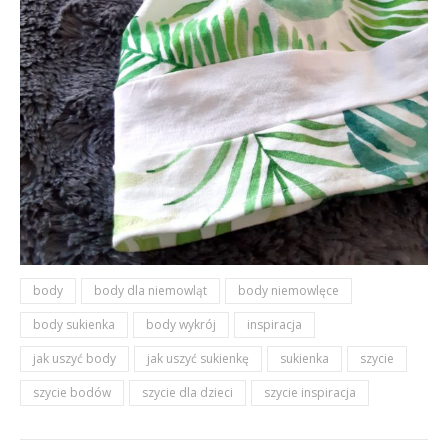
body
body dla niemowląt
body niemowlęce
body sukienka
body wykrój
inspiracja
jak uszyć body
jak uszyć sukienkę
sukienka
szycie
szycie bodów
szycie dla dzieci
szycie inspiracja