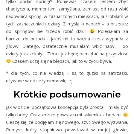
tylko dodać springi*. Ponieważ czasem jestem zbyt
chaotyczna, momentami zamyślona, zamiast od razu wbić
napownicą springi w zaznaczonych miejscach, ja zrobiłam w
tych zaznaczeniach dziury. Z myślą o napach – a przecież
do springów nie trzeba robić dziur
Poleciałam za
bardzo do przodu i jakoś mi ta ważna rzecz wypadła z
głowy. Dlatego, ostatecznie musiałam wbić napy – bo
dziury już czekały… Teraz już będę pamiętać na przyszłość
Czasem uczę się na błędach, jak to w życiu bywa.
* dla tych, co nie wiedzą – są to guziki na zatrzaski,
używane w odzieży niemowlęcej
Krótkie podsumowanie
Jak widzicie, początkowa koncepcja była prosta – miały być
tylko body. Ostatecznie powstała mi sukienka z bodami
Cieszę się, że podjęłam się nowego, szyciowego wyzwania.
Pomysł, który stopniowo powstawał w mojej głowie,