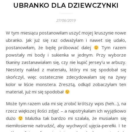
UBRANKO DLA DZIEWCZYNKI
27/06/2019
W tym miesiącu postanowiłam uszyć mojej kruszynie nowe
ubranko. Jak już się raz odważyłam i nawet się udało,
postanowiłam, że będę próbować dalej
Tym razem
powstały mi body i sukienka w jednym. Przy wyborze
tkaniny zastanawiałam się, czy nie kupić jersey’u w arbuzy.
Niestety nakład z materiału, który mi się spodobał się
skończył, więc ostatecznie zdecydowałam się na żywy
kolor w liście monstera. Zresztą, odkąd zobaczyłam ten
materiał, już mi się spodobał
Może tym razem uda mi się zrobić krótszy wpis (heh…), na
rzecz większej ilości zdjęć – a napstrykałam ich wyjątkowo
dużo
Malutka tak bardzo mi szalała, że musiałam się
niemiłosiernie natrudzić, aby wychwycić ujęcia-perełki. I te