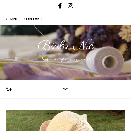
O MNIE
KONTAKT
Biała Nić
Blog – nie tylko o szyciu :)