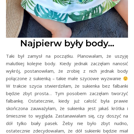
Najpierw były body…
Taki był zamysł na początku. Planowałam, że uszyję
malutkiej kolejne body. Kiedy jednak zaczęłam nanosić
wykrój, postanowiłam, że zrobię z nich jednak body
połączone z sukienką – takie małe szyciowe wyzwanie
W trakcie szycia stwierdziłam, że sukienka bez falbanki
będzie zbyt prosta… Tym posobem zaczęłam tworzyć
falbankę. Ostatecznie, kiedy już całość była prawie
skończona zauważyłam, że sukienka jest jakaś krótka i
śmiesznie to wygląda. Zastanawiałam się, czy doszyć na
dół tylko biały pasek. Żeby nie było zbyt nudno,
ostatecznie zdecydowałam, że dół sukienki będzie miał