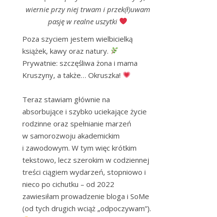
wiernie przy niej trwam i przek(ł)uwam
pasję w realne uszytki
Poza szyciem jestem wielbicielką 
książek, kawy oraz natury. 
Prywatnie: szczęśliwa żona i mama 
Kruszyny, a także… Okruszka! 
Teraz stawiam głównie na 
absorbujące i szybko uciekające życie 
rodzinne oraz spełnianie marzeń 
w samorozwoju akademickim 
i zawodowym. W tym więc krótkim 
tekstowo, lecz szerokim w codziennej 
treści ciągiem wydarzeń, stopniowo i 
nieco po cichutku – od 2022 
zawiesiłam prowadzenie bloga i SoMe 
(od tych drugich wciąż „odpoczywam”). 