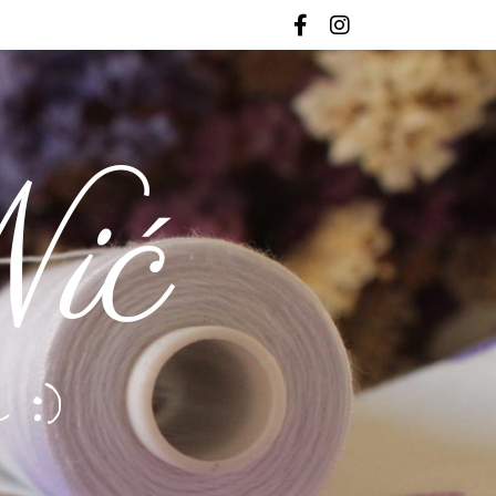
ić
 :)