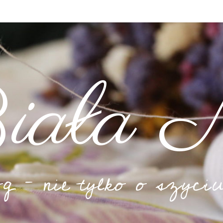
iała N
og – nie tylko o szyciu