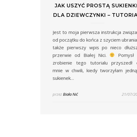
JAK USZYĆ PROSTĄ SUKIENK
DLA DZIEWCZYNKI – TUTORI
Jest to moja pierwsza instrukcja związ
od początku do końca z szyciem ubrania
także pierwszy wpis po nieco dłużs
przerwie od Białej Nici.
Pomysł 
zrobienie tego tutorialu przyszedł
mnie w chwili, kiedy tworzyłam jedn
sukienek…
przez
Biała Nić
21/07/2