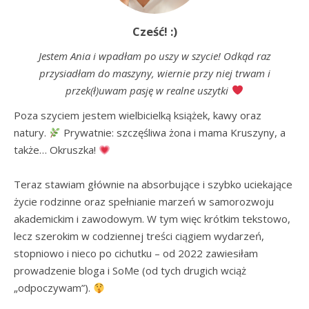
Cześć! :)
Jestem Ania i wpadłam po uszy w szycie! Odkąd raz
przysiadłam do maszyny, wiernie przy niej trwam i
przek(ł)uwam pasję w realne uszytki
Poza szyciem jestem wielbicielką książek, kawy oraz 
natury. 
 Prywatnie: szczęśliwa żona i mama Kruszyny, a 
także… Okruszka! 
Teraz stawiam głównie na absorbujące i szybko uciekające 
życie rodzinne oraz spełnianie marzeń w samorozwoju 
akademickim i zawodowym. W tym więc krótkim tekstowo, 
lecz szerokim w codziennej treści ciągiem wydarzeń, 
stopniowo i nieco po cichutku – od 2022 zawiesiłam 
prowadzenie bloga i SoMe (od tych drugich wciąż 
„odpoczywam”). 