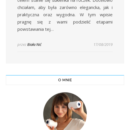
celem stanie się sukienka na roczek. Docelowo
chciałam, aby była zarówno elegancka, jak i
praktyczna oraz wygodna. W tym wpisie
pragnę się z wami podzielić etapami
powstawania tej…
przez
Biała Nić
17/08/2019
O MNIE