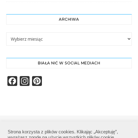
ARCHIWA
Archiwa
BIAŁA NIĆ W SOCIAL MEDIACH
Facebook
Instagram
Pinterest
Biała Nić | Wszelkie prawa zastrzeżone|
Strona korzysta z plików cookies. Klikając „Akceptuję”,
Polityka prywatności
wyrażasz zgodę na użycie wszystkich plików cookie.