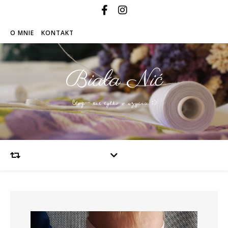
O MNIE
KONTAKT
Biała Nić
Blog – nie tylko o szyciu :)