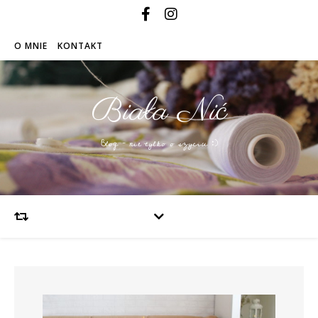
O MNIE
KONTAKT
Biała Nić
Blog – nie tylko o szyciu :)