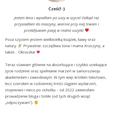
Cześć! :)
Jestem Ania i wpadłam po uszy w szycie! Odkąd raz
przysiadłam do maszyny, wiernie przy niej trwam i
przek(ł)uwam pasję w realne uszytki
Poza szyciem jestem wielbicielką książek, kawy oraz 
natury. 
 Prywatnie: szczęśliwa żona i mama Kruszyny, a 
także… Okruszka! 
Teraz stawiam głównie na absorbujące i szybko uciekające 
życie rodzinne oraz spełnianie marzeń w samorozwoju 
akademickim i zawodowym. W tym więc krótkim tekstowo, 
lecz szerokim w codziennej treści ciągiem wydarzeń, 
stopniowo i nieco po cichutku – od 2022 zawiesiłam 
prowadzenie bloga i SoMe (od tych drugich wciąż 
„odpoczywam”). 