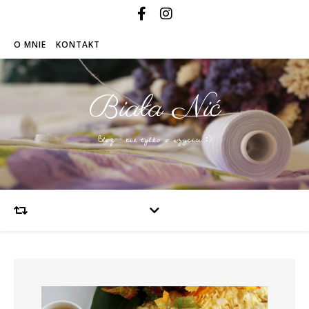
O MNIE
KONTAKT
Biała Nić
Blog – nie tylko o szyciu :)