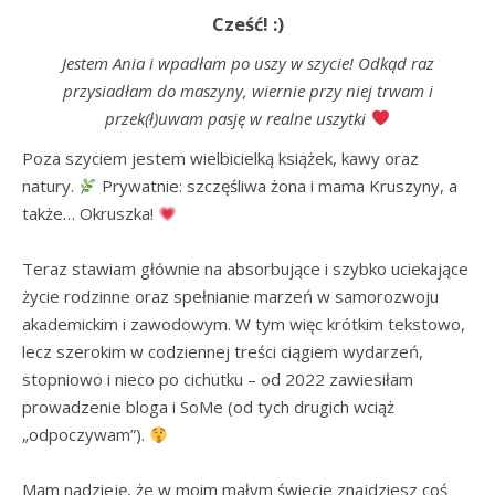
Cześć! :)
Jestem Ania i wpadłam po uszy w szycie! Odkąd raz
przysiadłam do maszyny, wiernie przy niej trwam i
przek(ł)uwam pasję w realne uszytki
Poza szyciem jestem wielbicielką książek, kawy oraz 
natury. 
 Prywatnie: szczęśliwa żona i mama Kruszyny, a 
także… Okruszka! 
Teraz stawiam głównie na absorbujące i szybko uciekające 
życie rodzinne oraz spełnianie marzeń w samorozwoju 
akademickim i zawodowym. W tym więc krótkim tekstowo, 
lecz szerokim w codziennej treści ciągiem wydarzeń, 
stopniowo i nieco po cichutku – od 2022 zawiesiłam 
prowadzenie bloga i SoMe (od tych drugich wciąż 
„odpoczywam”). 
Mam nadzieję, że w moim małym świecie znajdziesz coś 