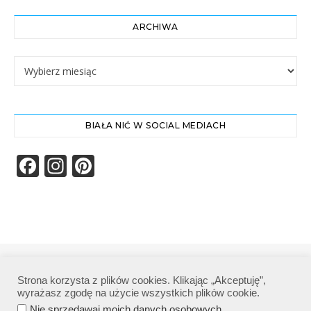
ARCHIWA
Archiwa
BIAŁA NIĆ W SOCIAL MEDIACH
Facebook
Instagram
Pinterest
Biała Nić | Wszelkie prawa zastrzeżone|
Strona korzysta z plików cookies. Klikając „Akceptuję”,
Polityka prywatności
wyrażasz zgodę na użycie wszystkich plików cookie.
.
Nie sprzedawaj moich danych osobowych