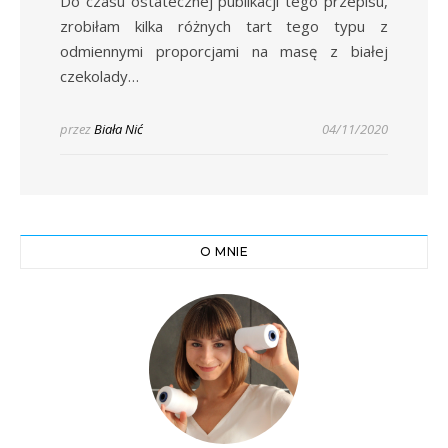
Do czasu ostatecznej publikacji tego przepisu,
zrobiłam kilka różnych tart tego typu z
odmiennymi proporcjami na masę z białej
czekolady…
przez
Biała Nić
04/11/2020
O MNIE