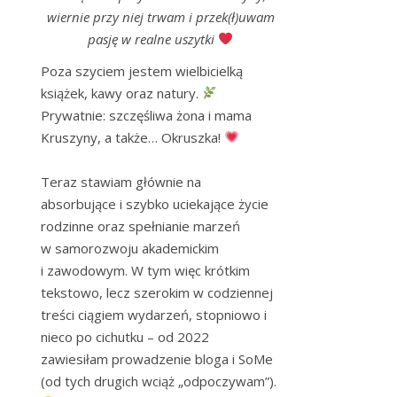
wiernie przy niej trwam i przek(ł)uwam
pasję w realne uszytki
Poza szyciem jestem wielbicielką 
książek, kawy oraz natury. 
Prywatnie: szczęśliwa żona i mama 
Kruszyny, a także… Okruszka! 
Teraz stawiam głównie na 
absorbujące i szybko uciekające życie 
rodzinne oraz spełnianie marzeń 
w samorozwoju akademickim 
i zawodowym. W tym więc krótkim 
tekstowo, lecz szerokim w codziennej 
treści ciągiem wydarzeń, stopniowo i 
nieco po cichutku – od 2022 
zawiesiłam prowadzenie bloga i SoMe 
(od tych drugich wciąż „odpoczywam”). 