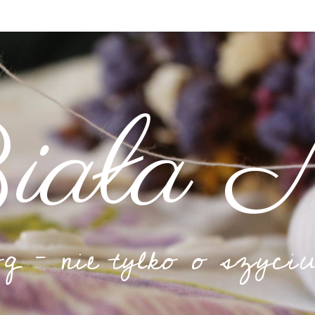
iała N
og – nie tylko o szyciu