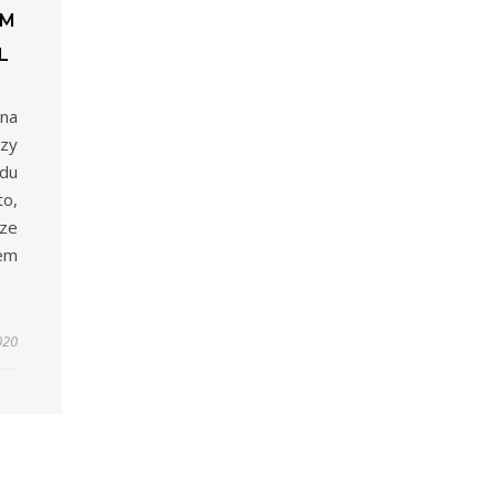
EM
L
 na
czy
du
to,
sze
iem
020