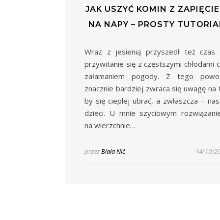
JAK USZYĆ KOMIN Z ZAPIĘCI
NA NAPY – PROSTY TUTORIA
Wraz z jesienią przyszedł też czas
przywitanie się z częstszymi chłodami 
załamaniem pogody. Z tego powo
znacznie bardziej zwraca się uwagę na 
by się cieplej ubrać, a zwłaszcza – na
dzieci. U mnie szyciowym rozwiązan
na wierzchnie…
przez
Biała Nić
14/10/2