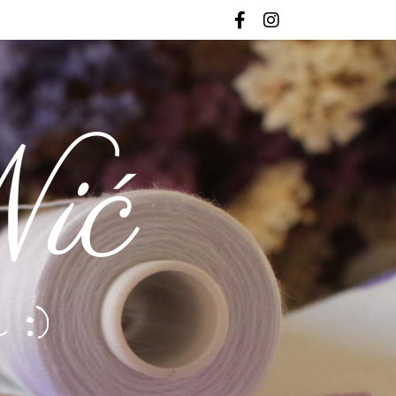
ić
 :)