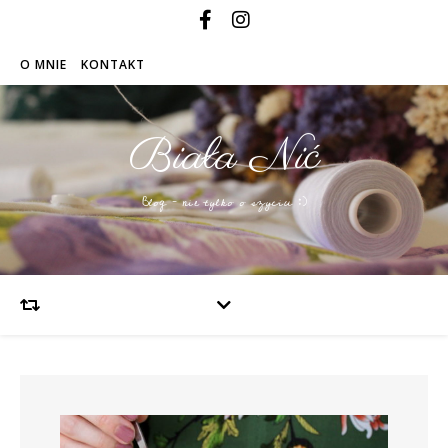
O MNIE
KONTAKT
Biała Nić
Blog – nie tylko o szyciu :)