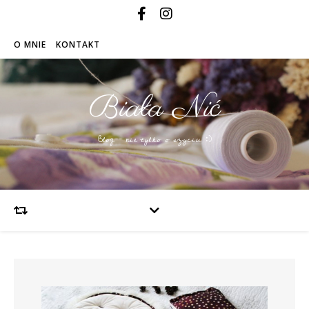
O MNIE
KONTAKT
Biała Nić
Blog – nie tylko o szyciu :)