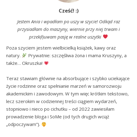
Cześć! :)
Jestem Ania i wpadłam po uszy w szycie! Odkąd raz
przysiadłam do maszyny, wiernie przy niej trwam i
przek(ł)uwam pasję w realne uszytki
Poza szyciem jestem wielbicielką książek, kawy oraz 
natury. 
 Prywatnie: szczęśliwa żona i mama Kruszyny, a 
także… Okruszka! 
Teraz stawiam głównie na absorbujące i szybko uciekające 
życie rodzinne oraz spełnianie marzeń w samorozwoju 
akademickim i zawodowym. W tym więc krótkim tekstowo, 
lecz szerokim w codziennej treści ciągiem wydarzeń, 
stopniowo i nieco po cichutku – od 2022 zawiesiłam 
prowadzenie bloga i SoMe (od tych drugich wciąż 
„odpoczywam”). 