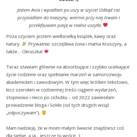
Jestem Ania i wpadłam po uszy w szycie! Odkąd raz
przysiadłam do maszyny, wiernie przy niej trwam i
przek(ł)uwam pasję w realne uszytki
Poza szyciem jestem wielbicielką książek, kawy oraz 
natury. 
 Prywatnie: szczęśliwa żona i mama Kruszyny, a 
także… Okruszka! 
Teraz stawiam głównie na absorbujące i szybko uciekające 
życie rodzinne oraz spełnianie marzeń w samorozwoju 
akademickim i zawodowym. W tym więc krótkim tekstowo, 
lecz szerokim w codziennej treści ciągiem wydarzeń, 
stopniowo i nieco po cichutku – od 2022 zawiesiłam 
prowadzenie bloga i SoMe (od tych drugich wciąż 
„odpoczywam”). 
Mam nadzieję, że w moim małym świecie znajdziesz coś 
dla siebie, a ja... jeszcze tu wrócę. :)
