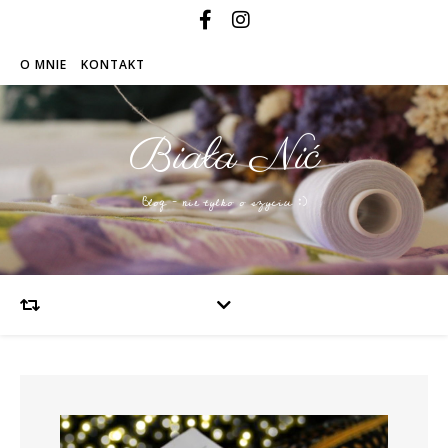
O MNIE
KONTAKT
Biała Nić
Blog – nie tylko o szyciu :)