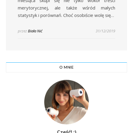
miesiąca skupi się nie tylko wokół treści
merytorycznej, ale także wśród małych
statystyk i porównań. Choć osobiście wolę się…
przez
Biała Nić
31/12/2019
O MNIE
Cześć! :)