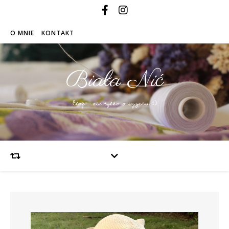
O MNIE
KONTAKT
Biała Nić
Blog – nie tylko o szyciu :)