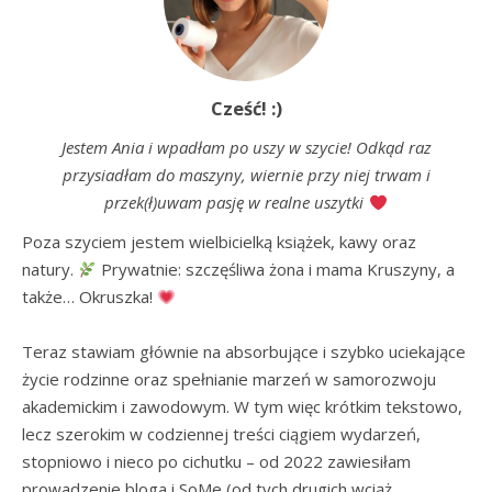
Cześć! :)
Jestem Ania i wpadłam po uszy w szycie! Odkąd raz
przysiadłam do maszyny, wiernie przy niej trwam i
przek(ł)uwam pasję w realne uszytki
Poza szyciem jestem wielbicielką książek, kawy oraz 
natury. 
 Prywatnie: szczęśliwa żona i mama Kruszyny, a 
także… Okruszka! 
Teraz stawiam głównie na absorbujące i szybko uciekające 
życie rodzinne oraz spełnianie marzeń w samorozwoju 
akademickim i zawodowym. W tym więc krótkim tekstowo, 
lecz szerokim w codziennej treści ciągiem wydarzeń, 
stopniowo i nieco po cichutku – od 2022 zawiesiłam 
prowadzenie bloga i SoMe (od tych drugich wciąż 