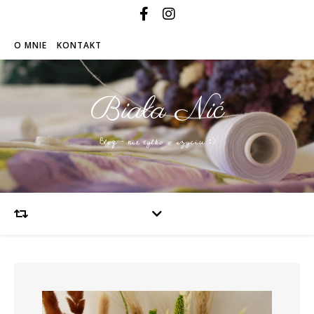
O MNIE
KONTAKT
Biała Nić
Blog – nie tylko o szyciu :)