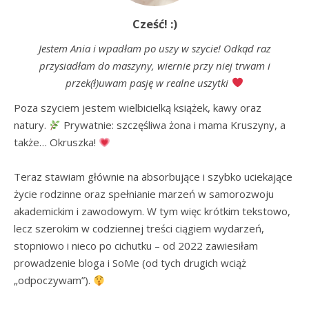
Cześć! :)
Jestem Ania i wpadłam po uszy w szycie! Odkąd raz
przysiadłam do maszyny, wiernie przy niej trwam i
przek(ł)uwam pasję w realne uszytki
Poza szyciem jestem wielbicielką książek, kawy oraz 
natury. 
 Prywatnie: szczęśliwa żona i mama Kruszyny, a 
także… Okruszka! 
Teraz stawiam głównie na absorbujące i szybko uciekające 
życie rodzinne oraz spełnianie marzeń w samorozwoju 
akademickim i zawodowym. W tym więc krótkim tekstowo, 
lecz szerokim w codziennej treści ciągiem wydarzeń, 
stopniowo i nieco po cichutku – od 2022 zawiesiłam 
prowadzenie bloga i SoMe (od tych drugich wciąż 
„odpoczywam”). 