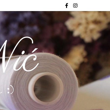
ić
 :)