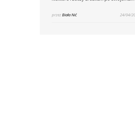
przez
Biała Nić
24/04/2