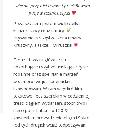
wiernie przy niej trwam i przek(ł)uwam
pasję w realne uszytki
Poza szyciem jestem wielbicielką 
książek, kawy oraz natury. 
Prywatnie: szczęśliwa żona i mama 
Kruszyny, a także… Okruszka! 
Teraz stawiam głównie na 
absorbujące i szybko uciekające życie 
rodzinne oraz spełnianie marzeń 
w samorozwoju akademickim 
i zawodowym. W tym więc krótkim 
tekstowo, lecz szerokim w codziennej 
treści ciągiem wydarzeń, stopniowo i 
nieco po cichutku – od 2022 
zawiesiłam prowadzenie bloga i SoMe 
(od tych drugich wciąż „odpoczywam”). 