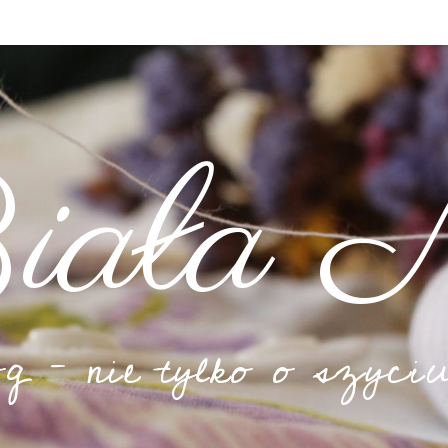
iała N
og – nie tylko o szyciu