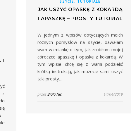
,
SZYCIE
TUTORIALE
JAK USZYĆ OPASKĘ Z KOKARDĄ
I APASZKĘ – PROSTY TUTORIAL
W jednym z wpisów dotyczących moich
różnych pomysłów na szycie, dawałam
wam wzmiankę o tym, jak zrobiłam mojej
córeczce apaszkę i opaskę z kokardą. W
 I
tym wpisie chcę się z wami podzielić
krótką instrukcją, jak możecie sami uszyć
taki prosty…
zyć
 z
przez
Biała Nić
14/04/2019
 do
ię
u –
le