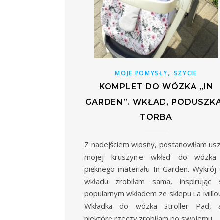
,
MOJE POMYSŁY
SZYCIE
KOMPLET DO WÓZKA „IN
GARDEN”. WKŁAD, PODUSZKA
TORBA
Z nadejściem wiosny, postanowiłam us
mojej kruszynie wkład do wózka
pięknego materiału In Garden. Wykrój
wkładu zrobiłam sama, inspirując s
popularnym wkładem ze sklepu La Millo
Wkładka do wózka Stroller Pad, a
niektóre rzeczy zrobiłam po swojemu.…