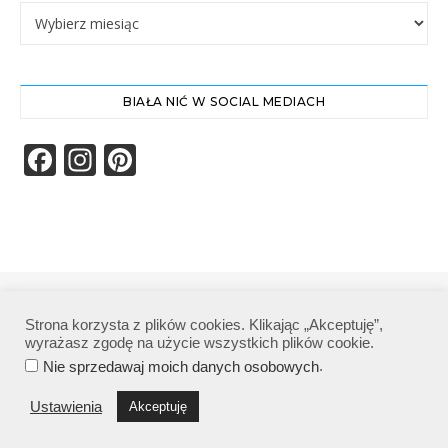
Archiwa
BIAŁA NIĆ W SOCIAL MEDIACH
Facebook
Instagram
Pinterest
Biała Nić | Wszelkie prawa zastrzeżone|
Strona korzysta z plików cookies. Klikając „Akceptuję”,
Polityka prywatności
wyrażasz zgodę na użycie wszystkich plików cookie.
.
Nie sprzedawaj moich danych osobowych
Ustawienia
Akceptuję
POWRÓT NA GÓRĘ