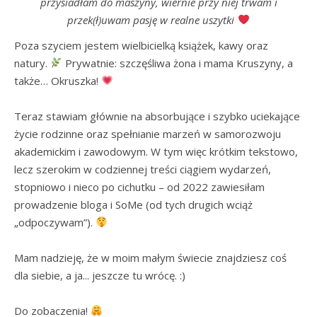
przysiadłam do maszyny, wiernie przy niej trwam i
przek(ł)uwam pasję w realne uszytki
Poza szyciem jestem wielbicielką książek, kawy oraz 
natury. 
 Prywatnie: szczęśliwa żona i mama Kruszyny, a 
także… Okruszka! 
Teraz stawiam głównie na absorbujące i szybko uciekające 
życie rodzinne oraz spełnianie marzeń w samorozwoju 
akademickim i zawodowym. W tym więc krótkim tekstowo, 
lecz szerokim w codziennej treści ciągiem wydarzeń, 
stopniowo i nieco po cichutku – od 2022 zawiesiłam 
prowadzenie bloga i SoMe (od tych drugich wciąż 
„odpoczywam”). 
Mam nadzieję, że w moim małym świecie znajdziesz coś 
dla siebie, a ja... jeszcze tu wrócę. :)

Do zobaczenia! 