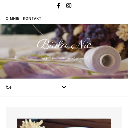
O MNIE
KONTAKT
Biała Nić
Blog – nie tylko o szyciu :)