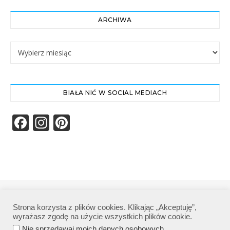
ARCHIWA
Archiwa
BIAŁA NIĆ W SOCIAL MEDIACH
Facebook
Instagram
Pinterest
Biała Nić | Wszelkie prawa zastrzeżone|
Strona korzysta z plików cookies. Klikając „Akceptuję”,
Polityka prywatności
wyrażasz zgodę na użycie wszystkich plików cookie.
.
Nie sprzedawaj moich danych osobowych