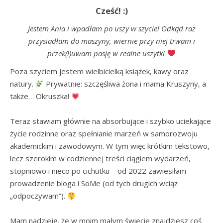
Cześć! :)
Jestem Ania i wpadłam po uszy w szycie! Odkąd raz
przysiadłam do maszyny, wiernie przy niej trwam i
przek(ł)uwam pasję w realne uszytki
Poza szyciem jestem wielbicielką książek, kawy oraz 
natury. 
 Prywatnie: szczęśliwa żona i mama Kruszyny, a 
także… Okruszka! 
Teraz stawiam głównie na absorbujące i szybko uciekające 
życie rodzinne oraz spełnianie marzeń w samorozwoju 
akademickim i zawodowym. W tym więc krótkim tekstowo, 
lecz szerokim w codziennej treści ciągiem wydarzeń, 
stopniowo i nieco po cichutku – od 2022 zawiesiłam 
prowadzenie bloga i SoMe (od tych drugich wciąż 
„odpoczywam”). 
Mam nadzieję, że w moim małym świecie znajdziesz coś 