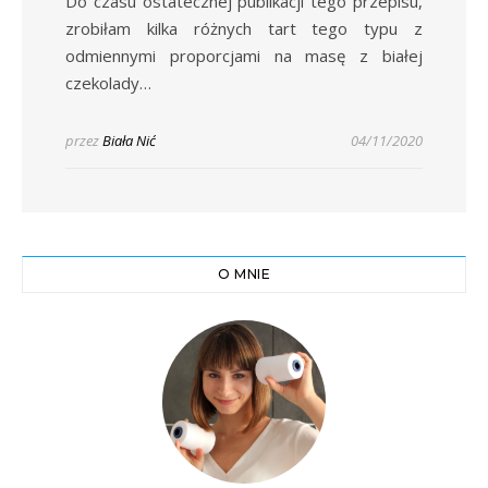
Do czasu ostatecznej publikacji tego przepisu,
zrobiłam kilka różnych tart tego typu z
odmiennymi proporcjami na masę z białej
czekolady…
przez
Biała Nić
04/11/2020
O MNIE