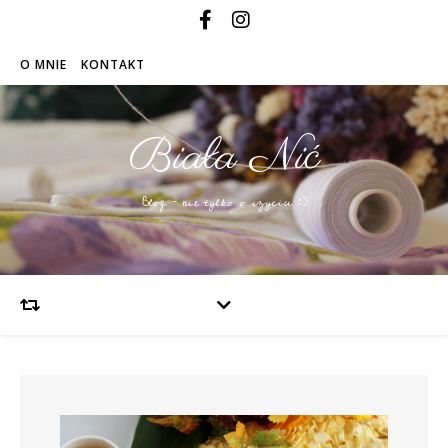
O MNIE
KONTAKT
Biała Nić
Blog – nie tylko o szyciu :)