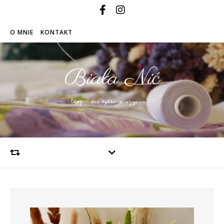
O MNIE
KONTAKT
Biała Nić
Blog – nie tylko o szyciu :)