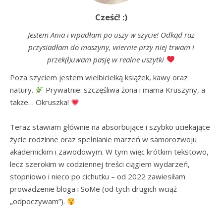
Cześć! :)
Jestem Ania i wpadłam po uszy w szycie! Odkąd raz
przysiadłam do maszyny, wiernie przy niej trwam i
przek(ł)uwam pasję w realne uszytki
Poza szyciem jestem wielbicielką książek, kawy oraz 
natury. 
 Prywatnie: szczęśliwa żona i mama Kruszyny, a 
także… Okruszka! 
Teraz stawiam głównie na absorbujące i szybko uciekające 
życie rodzinne oraz spełnianie marzeń w samorozwoju 
akademickim i zawodowym. W tym więc krótkim tekstowo, 
lecz szerokim w codziennej treści ciągiem wydarzeń, 
stopniowo i nieco po cichutku – od 2022 zawiesiłam 
prowadzenie bloga i SoMe (od tych drugich wciąż 
„odpoczywam”). 