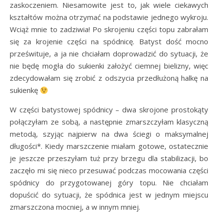
zaskoczeniem. Niesamowite jest to, jak wiele ciekawych
kształtów można otrzymać na podstawie jednego wykroju.
Wciąż mnie to zadziwia! Po skrojeniu części topu zabrałam
się za krojenie części na spódnicę. Batyst dość mocno
prześwituje, a ja nie chciałam doprowadzić do sytuacji, że
nie będę mogła do sukienki założyć ciemnej bielizny, więc
zdecydowałam się zrobić z odszycia przedłużoną halkę na
sukienkę
W części batystowej spódnicy – dwa skrojone prostokąty
połączyłam ze sobą, a następnie zmarszczyłam klasyczną
metodą, szyjąc najpierw na dwa ściegi o maksymalnej
długości*. Kiedy marszczenie miałam gotowe, ostatecznie
je jeszcze przeszyłam tuż przy brzegu dla stabilizacji, bo
zaczęło mi się nieco przesuwać podczas mocowania części
spódnicy do przygotowanej góry topu. Nie chciałam
dopuścić do sytuacji, że spódnica jest w jednym miejscu
zmarszczona mocniej, a w innym mniej.