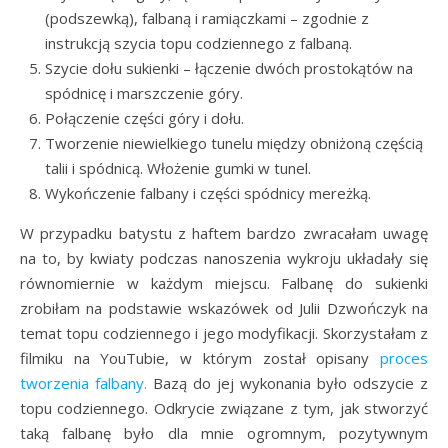
(podszewką), falbaną i ramiączkami – zgodnie z
instrukcją szycia topu codziennego z falbaną.
Szycie dołu sukienki – łączenie dwóch prostokątów na
spódnicę i marszczenie góry.
Połączenie części góry i dołu.
Tworzenie niewielkiego tunelu między obniżoną częścią
talii i spódnicą. Włożenie gumki w tunel.
Wykończenie falbany i części spódnicy mereżką.
W przypadku batystu z haftem bardzo zwracałam uwagę
na to, by kwiaty podczas nanoszenia wykroju układały się
równomiernie w każdym miejscu. Falbanę do sukienki
zrobiłam na podstawie wskazówek od Julii Dzwończyk na
temat topu codziennego i jego modyfikacji. Skorzystałam z
filmiku na YouTubie, w którym został opisany
proces
tworzenia falbany.
Bazą do jej wykonania było odszycie z
topu codziennego. Odkrycie związane z tym, jak stworzyć
taką falbanę było dla mnie ogromnym, pozytywnym