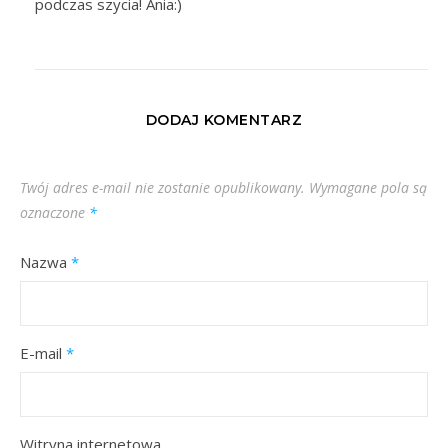
podczas szycia! Ania:)
DODAJ KOMENTARZ
Twój adres e-mail nie zostanie opublikowany.
Wymagane pola są
oznaczone
*
Nazwa
*
E-mail
*
Witryna internetowa