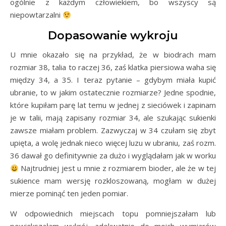
ogólnie z każdym człowiekiem, bo wszyscy są
niepowtarzalni
Dopasowanie wykroju
U mnie okazało się na przykład, że w biodrach mam
rozmiar 38, talia to raczej 36, zaś klatka piersiowa waha się
między 34, a 35. I teraz pytanie – gdybym miała kupić
ubranie, to w jakim ostatecznie rozmiarze? Jedne spodnie,
które kupiłam parę lat temu w jednej z sieciówek i zapinam
je w talii, mają zapisany rozmiar 34, ale szukając sukienki
zawsze miałam problem. Zazwyczaj w 34 czułam się zbyt
upięta, a wolę jednak nieco więcej luzu w ubraniu, zaś rozm.
36 dawał go definitywnie za dużo i wyglądałam jak w worku
Najtrudniej jest u mnie z rozmiarem bioder, ale że w tej
sukience mam wersję rozkloszowaną, mogłam w dużej
mierze pominąć ten jeden pomiar.
W odpowiednich miejscach topu pomniejszałam lub