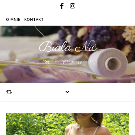
O MNIE
KONTAKT
Biała Nić
Blog – nie tylko o szyciu :)