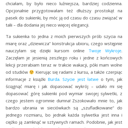
chciałam, by było nieco luźniejsza, bardziej codzienna.
Opcjonalnie przygotowałam też dłuższy prostokąt na
pasek do sukienki, by móc ją od czasu do czasu związać w
talii – dla dodania jej nieco więcej elegancji.
Ta sukienka to jedna z moich pierwszych prób szycia na
miarę oraz „dziewicza” konstrukcja ubioru, czego wstępnie
nauczyłam się dzięki kursom online
Twoje Wykroje
.
Zaczęłam je jesienią zeszłego roku i jedne z końcowych
lekcji przerabiam teraz w trakcie wakacji, póki mam wolne
od studiów
Kierując się radami z kursu, a także czerpiąc
informacje z książki
Burda. Szycie jest łatwe
o tym, jak
ściągnąć miarę i jak dopasować wykrój – udało mi się
dopasować górę sukienki pod wymiar swojej sylwetki, z
czego jestem ogromnie dumna! Zszokowało mnie to, jak
bardzo ubrania w sieciówkach są „szufladkowane” do
jednego rozmiaru, bo jednak każda sylwetka jest inna i
ciężko ją zamknąć w sztywnych ramach. Podobnie, jak jest