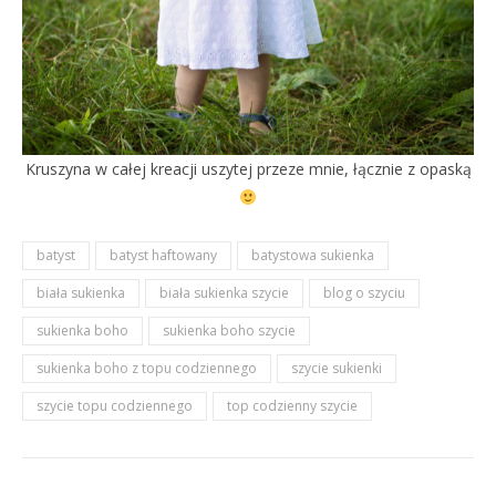
Kruszyna w całej kreacji uszytej przeze mnie, łącznie z opaską
batyst
batyst haftowany
batystowa sukienka
biała sukienka
biała sukienka szycie
blog o szyciu
sukienka boho
sukienka boho szycie
sukienka boho z topu codziennego
szycie sukienki
szycie topu codziennego
top codzienny szycie