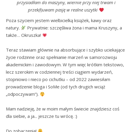
przysiadłam do maszyny, wiernie przy niej trwam i
przek(ł)uwam pasję w realne uszytki
Poza szyciem jestem wielbicielką książek, kawy oraz 
natury. 
 Prywatnie: szczęśliwa żona i mama Kruszyny, a 
także… Okruszka! 
Teraz stawiam głównie na absorbujące i szybko uciekające 
życie rodzinne oraz spełnianie marzeń w samorozwoju 
akademickim i zawodowym. W tym więc krótkim tekstowo, 
lecz szerokim w codziennej treści ciągiem wydarzeń, 
stopniowo i nieco po cichutku – od 2022 zawiesiłam 
prowadzenie bloga i SoMe (od tych drugich wciąż 
„odpoczywam”). 
Mam nadzieję, że w moim małym świecie znajdziesz coś 
dla siebie, a ja... jeszcze tu wrócę. :)

Do zobaczenia! 