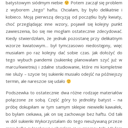
batystowym siódmym niebie
Potem zaczął się problem
z wyborem „tego” haftu. Chciałam, by było delikatnie i
kobieco. Moją pierwszą decyzją od początku były kwiaty,
choć przeglądając inne wzory, pojawił się kolejny punkt
zawieszenia, bo się nie mogłam ostatecznie zdecydować.
Kiedy stwierdziłam, że jednak pozostanę przy delikatnym
wzorze kwiatowym… był tymczasowo niedostępny, więc
musiałam po raz kolejny dać sobie czas. Jak dołożyć do
tego wybuch pandemii (sukienkę planowałam szyć już w
marcu/kwietniu) i zdalne studiowanie, które mi kompletnie
nie służy – szycie tej sukienki musiało odejść na późniejszy
termin, ale nareszcie się udało
Podszewka to ostatecznie dwa różne rodzaje materiałów
połączone ze sobą. Część góry to jednolity batyst – na
próbę dokupiłam w tym samym sklepie niewielki kawałek,
bo byłam ciekawa, jak on się zachowuje bez haftu. Od talii
w dół sukienki Wykorzystałam do tego nieużywaną przeze