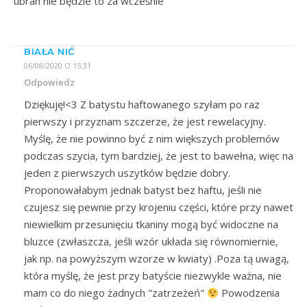
ubran nie będzie to za wcześnie
BIAŁA NIĆ
06/08/2020 O 15:31
Odpowiedz
Dziękuję!<3 Z batystu haftowanego szyłam po raz
pierwszy i przyznam szczerze, że jest rewelacyjny.
Myślę, że nie powinno być z nim większych problemów
podczas szycia, tym bardziej, że jest to bawełna, więc na
jeden z pierwszych uszytków będzie dobry.
Proponowałabym jednak batyst bez haftu, jeśli nie
czujesz się pewnie przy krojeniu części, które przy nawet
niewielkim przesunięciu tkaniny mogą być widoczne na
bluzce (zwłaszcza, jeśli wzór układa się równomiernie,
jak np. na powyższym wzorze w kwiaty) .Poza tą uwagą,
która myślę, że jest przy batyście niezwykle ważna, nie
mam co do niego żadnych "zatrzeżeń"
Powodzenia