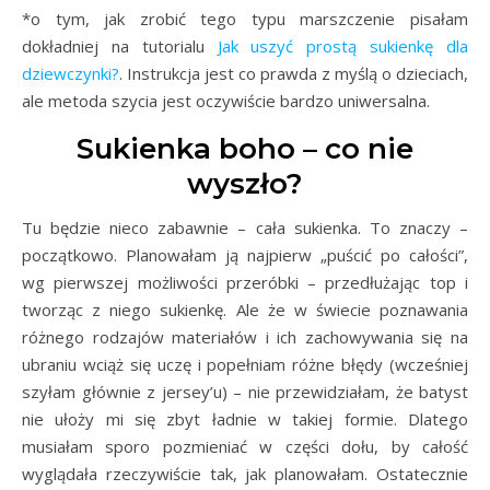
*o tym, jak zrobić tego typu marszczenie pisałam
dokładniej na tutorialu
Jak uszyć prostą sukienkę dla
dziewczynki?
. Instrukcja jest co prawda z myślą o dzieciach,
ale metoda szycia jest oczywiście bardzo uniwersalna.
Sukienka boho – co nie
wyszło?
Tu będzie nieco zabawnie – cała sukienka. To znaczy –
początkowo. Planowałam ją najpierw „puścić po całości”,
wg pierwszej możliwości przeróbki – przedłużając top i
tworząc z niego sukienkę. Ale że w świecie poznawania
różnego rodzajów materiałów i ich zachowywania się na
ubraniu wciąż się uczę i popełniam różne błędy (wcześniej
szyłam głównie z jersey’u) – nie przewidziałam, że batyst
nie ułoży mi się zbyt ładnie w takiej formie. Dlatego
musiałam sporo pozmieniać w części dołu, by całość
wyglądała rzeczywiście tak, jak planowałam. Ostatecznie