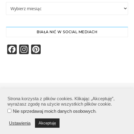
Archiwa
BIAŁA NIĆ W SOCIAL MEDIACH
Facebook
Instagram
Pinterest
Biała Nić | Wszelkie prawa zastrzeżone|
Strona korzysta z plików cookies. Klikając „Akceptuję”,
Polityka prywatności
wyrażasz zgodę na użycie wszystkich plików cookie.
.
Nie sprzedawaj moich danych osobowych
Ustawienia
Akceptuję
POWRÓT NA GÓRĘ