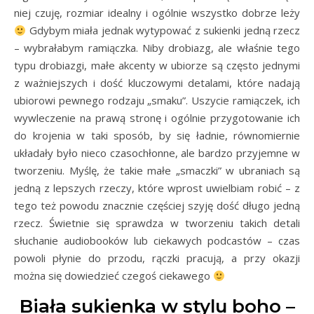
niej czuję, rozmiar idealny i ogólnie wszystko dobrze leży
Gdybym miała jednak wytypować z sukienki jedną rzecz
– wybrałabym ramiączka. Niby drobiazg, ale właśnie tego
typu drobiazgi, małe akcenty w ubiorze są często jednymi
z ważniejszych i dość kluczowymi detalami, które nadają
ubiorowi pewnego rodzaju „smaku”. Uszycie ramiączek, ich
wywleczenie na prawą stronę i ogólnie przygotowanie ich
do krojenia w taki sposób, by się ładnie, równomiernie
układały było nieco czasochłonne, ale bardzo przyjemne w
tworzeniu. Myślę, że takie małe „smaczki” w ubraniach są
jedną z lepszych rzeczy, które wprost uwielbiam robić – z
tego też powodu znacznie częściej szyję dość długo jedną
rzecz. Świetnie się sprawdza w tworzeniu takich detali
słuchanie audiobooków lub ciekawych podcastów – czas
powoli płynie do przodu, rączki pracują, a przy okazji
można się dowiedzieć czegoś ciekawego
Biała sukienka w stylu boho –