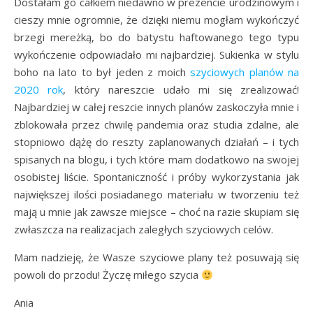
Dostałam go całkiem niedawno w prezencie urodzinowym i
cieszy mnie ogromnie, że dzięki niemu mogłam wykończyć
brzegi mereżką, bo do batystu haftowanego tego typu
wykończenie odpowiadało mi najbardziej. Sukienka w stylu
boho na lato to był jeden z moich
szyciowych planów na
2020 rok
, który nareszcie udało mi się zrealizować!
Najbardziej w całej reszcie innych planów zaskoczyła mnie i
zblokowała przez chwilę pandemia oraz studia zdalne, ale
stopniowo dążę do reszty zaplanowanych działań – i tych
spisanych na blogu, i tych które mam dodatkowo na swojej
osobistej liście. Spontaniczność i próby wykorzystania jak
największej ilości posiadanego materiału w tworzeniu też
mają u mnie jak zawsze miejsce – choć na razie skupiam się
zwłaszcza na realizacjach zaległych szyciowych celów.
Mam nadzieję, że Wasze szyciowe plany też posuwają się
powoli do przodu! Życzę miłego szycia
Ania