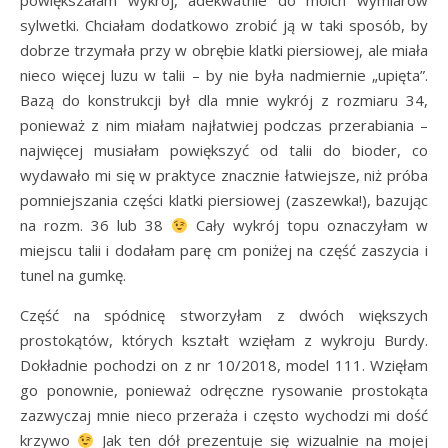
powiększałam wykrój, adekwatnie do moich wymiarów
sylwetki. Chciałam dodatkowo zrobić ją w taki sposób, by
dobrze trzymała przy w obrębie klatki piersiowej, ale miała
nieco więcej luzu w talii – by nie była nadmiernie „upięta”.
Bazą do konstrukcji był dla mnie wykrój z rozmiaru 34,
ponieważ z nim miałam najłatwiej podczas przerabiania –
najwięcej musiałam powiększyć od talii do bioder, co
wydawało mi się w praktyce znacznie łatwiejsze, niż próba
pomniejszania części klatki piersiowej (zaszewka!), bazując
na rozm. 36 lub 38
Cały wykrój topu oznaczyłam w
miejscu talii i dodałam parę cm poniżej na część zaszycia i
tunel na gumkę.
Część na spódnicę stworzyłam z dwóch większych
prostokątów, których kształt wzięłam z wykroju Burdy.
Dokładnie pochodzi on z nr 10/2018, model 111. Wzięłam
go ponownie, ponieważ odręczne rysowanie prostokąta
zazwyczaj mnie nieco przeraża i często wychodzi mi dość
krzywo
Jak ten dół prezentuje się wizualnie na mojej