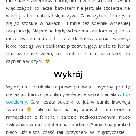
mnie halkę sukienkową i obcięłam ją w miejscu talii. Użyłam
więc czegoś, co raczej batystem nie jest, ale szczerze nie
wiem jak ten materiał się nazywa. Zauważyłam, że często
się go stosuje w halkach i u mnie też spełniał wcześniej
taką funkcję. Na pewno będę wdzięczna za informację, co to
może być za materiał – jest delikatny, cienki, zwiewny,
lekko rozciągliwy i delikatnie prześwitujący. Może to lycra?
Naprawdę nie wiem, nie miałam z nim wcześniej do
czynienia w szyciu
Wykrój
Wykrój na tę sukienkę to prawdę mówiąc klasyczny, prosty
i teraz już bardzo popularny w świecie szyciomaniaków
top
codzienny.
Cała reszta sukienki to już w sumie inwencja
twórcza
Taki miałam na nią pomysł – na cienkich
ramiączkach, z falbaną i bardziej rozkloszowanym, nieco
zwiewnym w ruchu dołem na spódnicę. Pomysł na gumkę i
nieco luźniejszą część talii przyszedł w międzyczasie –