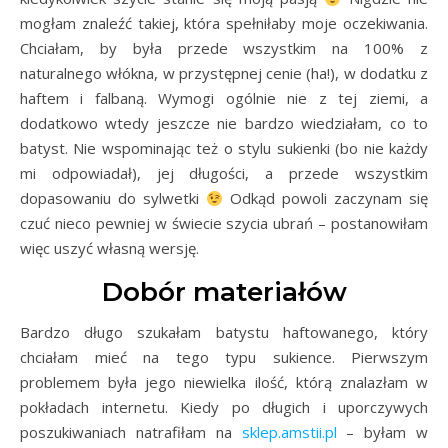
mogłam znaleźć takiej, która spełniłaby moje oczekiwania.
Chciałam, by była przede wszystkim na 100% z
naturalnego włókna, w przystępnej cenie (ha!), w dodatku z
haftem i falbaną. Wymogi ogólnie nie z tej ziemi, a
dodatkowo wtedy jeszcze nie bardzo wiedziałam, co to
batyst. Nie wspominając też o stylu sukienki (bo nie każdy
mi odpowiadał), jej długości, a przede wszystkim
dopasowaniu do sylwetki
Odkąd powoli zaczynam się
czuć nieco pewniej w świecie szycia ubrań – postanowiłam
więc uszyć własną wersję.
Dobór materiałów
Bardzo długo szukałam batystu haftowanego, który
chciałam mieć na tego typu sukience. Pierwszym
problemem była jego niewielka ilość, którą znalazłam w
pokładach internetu. Kiedy po długich i uporczywych
poszukiwaniach natrafiłam na
sklep.amstii.pl
– byłam w