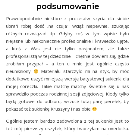
podsumowanie
Prawdopodobnie niektóre z procesów szycia dla siebie
ubrań robię dość „na czuja”, wciąż niepewnie, szukając
różnych rozwiązań itp. Gdyby coś w tym wpisie było
niejasne lub niekoniecznie profesjonalnie i krawiecko ujęte,
a ktoś z Was jest nie tylko pasjonatem, ale także
profesjonalistą w tej dziedzinie – chętnie dowiem się, gdzie
zrobiłam przypał – a ten u mnie jest ogólnie często
nieunikniony
Materiału starczyło mi na styk, by móc
dodatkowo uszyć mniejszą wersję batystowej sukienki dla
mojej córeczki. Takie matchy-matchy świetnie się u nas
sprawdziło podczas rodzinnej sesji zdjęciowej. Kiedy tylko
będą gotowe do odbioru, wrzucę tutaj parę perełek, by
pokazać też sukienkę Kruszyny i nas obie
Ogólnie jestem bardzo zadowolona z tej sukienki! Jest to
też mój pierwszy uszytek, który tworzyłam na overlocku.