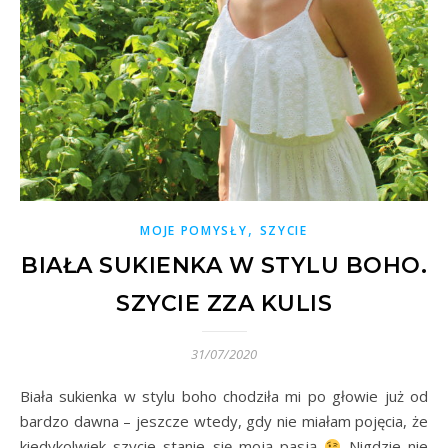
,
MOJE POMYSŁY
SZYCIE
BIAŁA SUKIENKA W STYLU BOHO.
SZYCIE ZZA KULIS
31/07/2020
Biała sukienka w stylu boho chodziła mi po głowie już od
bardzo dawna – jeszcze wtedy, gdy nie miałam pojęcia, że
kiedykolwiek szycie stanie się moją pasją
Nigdzie nie