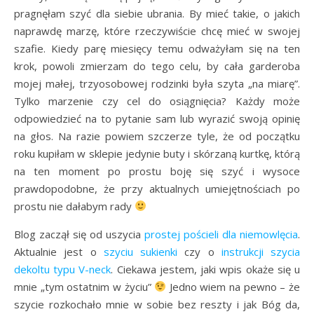
pragnęłam szyć dla siebie ubrania. By mieć takie, o jakich
naprawdę marzę, które rzeczywiście chcę mieć w swojej
szafie. Kiedy parę miesięcy temu odważyłam się na ten
krok, powoli zmierzam do tego celu, by cała garderoba
mojej małej, trzyosobowej rodzinki była szyta „na miarę”.
Tylko marzenie czy cel do osiągnięcia? Każdy może
odpowiedzieć na to pytanie sam lub wyrazić swoją opinię
na głos. Na razie powiem szczerze tyle, że od początku
roku kupiłam w sklepie jedynie buty i skórzaną kurtkę, którą
na ten moment po prostu boję się szyć i wysoce
prawdopodobne, że przy aktualnych umiejętnościach po
prostu nie dałabym rady
Blog zaczął się od uszycia
prostej pościeli dla niemowlęcia
.
Aktualnie jest o
szyciu sukienki
czy o
instrukcji szycia
dekoltu typu V-neck
. Ciekawa jestem, jaki wpis okaże się u
mnie „tym ostatnim w życiu”
Jedno wiem na pewno – że
szycie rozkochało mnie w sobie bez reszty i jak Bóg da,