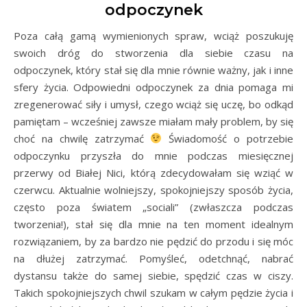
odpoczynek
Poza całą gamą wymienionych spraw, wciąż poszukuję
swoich dróg do stworzenia dla siebie czasu na
odpoczynek, który stał się dla mnie równie ważny, jak i inne
sfery życia. Odpowiedni odpoczynek za dnia pomaga mi
zregenerować siły i umysł, czego wciąż się uczę, bo odkąd
pamiętam – wcześniej zawsze miałam mały problem, by się
choć na chwilę zatrzymać
Świadomość o potrzebie
odpoczynku przyszła do mnie podczas miesięcznej
przerwy od Białej Nici, którą zdecydowałam się wziąć w
czerwcu. Aktualnie wolniejszy, spokojniejszy sposób życia,
często poza światem „sociali” (zwłaszcza podczas
tworzenia!), stał się dla mnie na ten moment idealnym
rozwiązaniem, by za bardzo nie pędzić do przodu i się móc
na dłużej zatrzymać. Pomyśleć, odetchnąć, nabrać
dystansu także do samej siebie, spędzić czas w ciszy.
Takich spokojniejszych chwil szukam w całym pędzie życia i