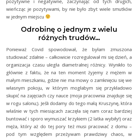
pozytywne i negatywne, zaczynając od tych drugich,
wieńcząc je pozytywami, by nie było zbyt wiele smutków
w jednym miejscu
Odrobinę o jednym z wielu
różnych trudów…
Ponieważ Covid spowodował, że byłam zmuszona
studiować zdalnie – całkowicie rozregulował mi się dzień, a
organizacja czasu uległa diametralnej różnicy. Wynikło to
głównie z faktu, że na ten moment żyjemy z mężem w
małym mieszkaniu, gdzie nie ma mowy o zamknięciu się we
własnym pokoju, w którym mogłabym się przykładowo
skupić na zajęciach czy nauce (moja pracownia znajduje się
w rogu salonu;). Jeśli dodamy do tego małą Kruszynę, która
właśnie w tych miesiącach zaczęła się nam coraz bardziej
buntować i sporo wymuszać krzykiem (2 latka wybiły!) oraz
męża, który aż do tej pory też musi pracować z domu –
pod tym względem przeżywam prawdziwy chaos, w