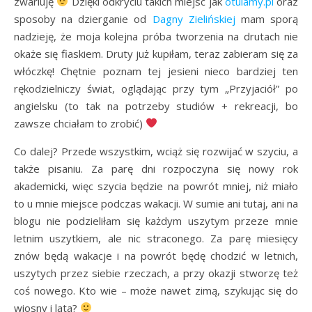
zwariuję
Dzięki odkryciu takich miejsc jak
otulamy.pl
oraz
sposoby na dzierganie od
Dagny Zielińskiej
mam sporą
nadzieję, że moja kolejna próba tworzenia na drutach nie
okaże się fiaskiem. Druty już kupiłam, teraz zabieram się za
włóczkę! Chętnie poznam tej jesieni nieco bardziej ten
rękodzielniczy świat, oglądając przy tym „Przyjaciół” po
angielsku (to tak na potrzeby studiów + rekreacji, bo
zawsze chciałam to zrobić)
Co dalej? Przede wszystkim, wciąż się rozwijać w szyciu, a
także pisaniu. Za parę dni rozpoczyna się nowy rok
akademicki, więc szycia będzie na powrót mniej, niż miało
to u mnie miejsce podczas wakacji. W sumie ani tutaj, ani na
blogu nie podzieliłam się każdym uszytym przeze mnie
letnim uszytkiem, ale nic straconego. Za parę miesięcy
znów będą wakacje i na powrót będę chodzić w letnich,
uszytych przez siebie rzeczach, a przy okazji stworzę też
coś nowego. Kto wie – może nawet zimą, szykując się do
wiosny i lata?