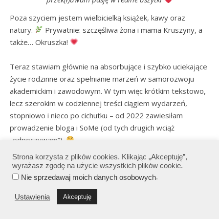
Poza szyciem jestem wielbicielką książek, kawy oraz 
natury. 
 Prywatnie: szczęśliwa żona i mama Kruszyny, a 
także… Okruszka! 
Teraz stawiam głównie na absorbujące i szybko uciekające 
życie rodzinne oraz spełnianie marzeń w samorozwoju 
akademickim i zawodowym. W tym więc krótkim tekstowo, 
lecz szerokim w codziennej treści ciągiem wydarzeń, 
stopniowo i nieco po cichutku – od 2022 zawiesiłam 
prowadzenie bloga i SoMe (od tych drugich wciąż 
„odpoczywam”). 
Strona korzysta z plików cookies. Klikając „Akceptuję”,
Mam nadzieję, że w moim małym świecie znajdziesz coś 
wyrażasz zgodę na użycie wszystkich plików cookie.
dla siebie, a ja... jeszcze tu wrócę. :)

.
Nie sprzedawaj moich danych osobowych
Ustawienia
Akceptuję
Do zobaczenia! 