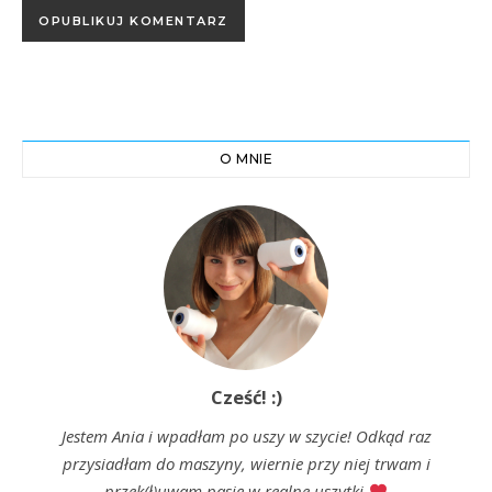
O MNIE
Cześć! :)
Jestem Ania i wpadłam po uszy w szycie! Odkąd raz
przysiadłam do maszyny, wiernie przy niej trwam i
przek(ł)uwam pasję w realne uszytki