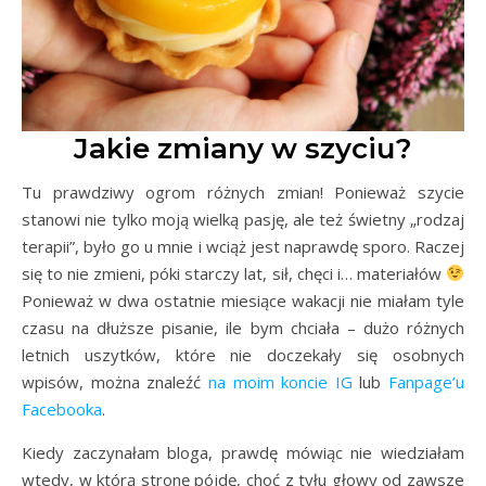
Jakie zmiany w szyciu?
Tu prawdziwy ogrom różnych zmian! Ponieważ szycie
stanowi nie tylko moją wielką pasję, ale też świetny „rodzaj
terapii”, było go u mnie i wciąż jest naprawdę sporo. Raczej
się to nie zmieni, póki starczy lat, sił, chęci i… materiałów
Ponieważ w dwa ostatnie miesiące wakacji nie miałam tyle
czasu na dłuższe pisanie, ile bym chciała – dużo różnych
letnich uszytków, które nie doczekały się osobnych
wpisów, można znaleźć
na moim koncie IG
lub
Fanpage’u
Facebooka
.
Kiedy zaczynałam bloga, prawdę mówiąc nie wiedziałam
wtedy, w którą stronę pójdę, choć z tyłu głowy od zawsze