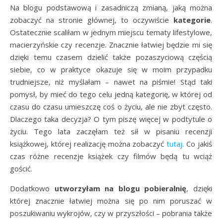
Na blogu podstawową i zasadniczą zmianą, jaką można
zobaczyć na stronie głównej, to oczywiście
kategorie
.
Ostatecznie scaliłam w jednym miejscu tematy lifestylowe,
macierzyńskie czy recenzje. Znacznie łatwiej będzie mi się
dzięki temu czasem dzielić także pozaszyciową częścią
siebie, co w praktyce okazuje się w moim przypadku
trudniejsze, niż myślałam – nawet na piśmie! Stąd taki
pomysł, by mieć do tego celu jedną kategorię, w której od
czasu do czasu umieszczę coś o życiu, ale nie zbyt często.
Dlaczego taka decyzja? O tym piszę więcej w podtytule o
życiu. Tego lata zaczęłam też sił w pisaniu recenzji
książkowej, której realizację można zobaczyć
tutaj
. Co jakiś
czas różne recenzje książek czy filmów będą tu wciąż
gościć.
Dodatkowo
utworzyłam na blogu pobieralnię
, dzięki
której znacznie łatwiej można się po nim poruszać w
poszukiwaniu wykrojów, czy w przyszłości – pobrania także