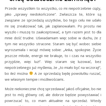
Przede wszystkim to wszystko, co mi niepotrzebnie ciąży,
jako „sprawy niedokończone”. Zwłaszcza te, które są
związane ze sprzedażą uszytków, bo tego celu nie udało
mi się zrealizować tak, jak zaplanowałam. Po prostu nie
wyszło i muszę to zaakceptować, a tym razem jest to dla
mnie dość trudne. Uświadamiam więc sobie w duchu, że z
tym nie wszystko stracone. Staram się być wobec siebie
wyrozumiała i wciąż mówię sobie: „Anka, spokojnie. Życie
jeszcze młode, energii nie brakuje, to i czas na wszystko
przyjdzie, więc luz!”. Więc staram się luzować, bez
niepotrzebnego już myślenia, że „to miało być na wczoraj!”,
bo ileż można
A ze sprzedażą będę powolutku ruszać,
we własnym tempie i możliwościami..
Może niekoniecznie chcę sprzedawać jakoś oficjalnie, bo nie
jest to mój główny cel, ale dobrze będzie powystawiać i
powrzucać to, co mam aktualnie na sprzedaż. Wtedy