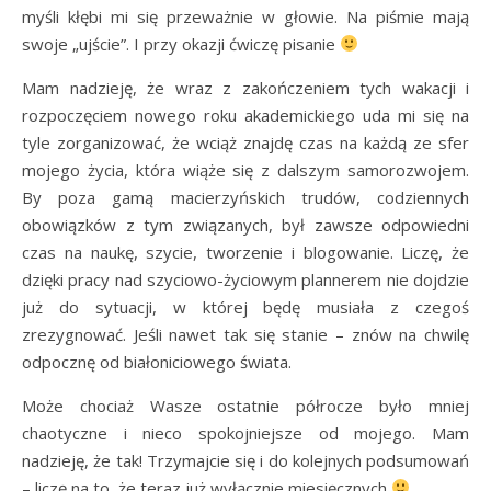
myśli kłębi mi się przeważnie w głowie. Na piśmie mają
swoje „ujście”. I przy okazji ćwiczę pisanie
Mam nadzieję, że wraz z zakończeniem tych wakacji i
rozpoczęciem nowego roku akademickiego uda mi się na
tyle zorganizować, że wciąż znajdę czas na każdą ze sfer
mojego życia, która wiąże się z dalszym samorozwojem.
By poza gamą macierzyńskich trudów, codziennych
obowiązków z tym związanych, był zawsze odpowiedni
czas na naukę, szycie, tworzenie i blogowanie. Liczę, że
dzięki pracy nad szyciowo-życiowym plannerem nie dojdzie
już do sytuacji, w której będę musiała z czegoś
zrezygnować. Jeśli nawet tak się stanie – znów na chwilę
odpocznę od białoniciowego świata.
Może chociaż Wasze ostatnie półrocze było mniej
chaotyczne i nieco spokojniejsze od mojego. Mam
nadzieję, że tak! Trzymajcie się i do kolejnych podsumowań
– liczę na to, że teraz już wyłącznie miesięcznych