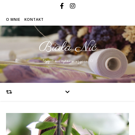
O MNIE
KONTAKT
Biała Nić
Blog – nie tylko o szyciu :)