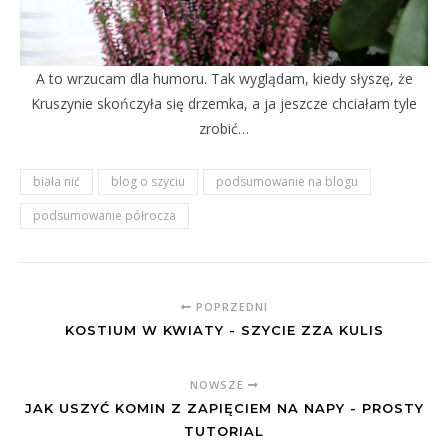
A to wrzucam dla humoru. Tak wyglądam, kiedy słyszę, że
Kruszynie skończyła się drzemka, a ja jeszcze chciałam tyle
zrobić…
biała nić
blog o szyciu
podsumowanie na blogu
podsumowanie półrocza
POPRZEDNI
KOSTIUM W KWIATY - SZYCIE ZZA KULIS
NOWSZE
JAK USZYĆ KOMIN Z ZAPIĘCIEM NA NAPY - PROSTY
TUTORIAL