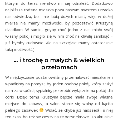
którym do teraz niełatwo mi się odnaleźć. Dodatkowo
najbliższa rodzina mieszka poza naszym miastem i rzadko
nas odwiedza, bo… nie lubią dużych miast, więc w dużej
mierze nie mamy możliwości, by pozostawić Kruszynę
dziadkom. W sumie, gdyby choć jedno z nas miało swój
własny pokój i mogło się w nim choć na chwilę zamknąć –
już byłoby cudownie. Ale na szczęście mamy ostatecznie
taką możliwość:)
… i trochę o małych & wielkich
przełomach
W międzyczasie postanowiliśmy przemalować mieszkanie i
wpadliśmy na pomysł, by jeden osobny pokój, który służył
nam za wspólną sypialnię, przerobić wyłącznie na pokój dla
córki. Dzięki temu Kruszyna będzie miała swoje własne
miejsce do zabawy, a salon stanie się wolny od kącika
pełnego zabawek
Widać, że chyba już nadszedł i u niej
ten czas, bo też się cieszy na tę perspektywę. To aktualnie