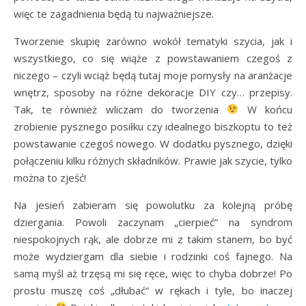
więc te zagadnienia będą tu najważniejsze.
Tworzenie skupię zarówno wokół tematyki szycia, jak i
wszystkiego, co się wiąże z powstawaniem czegoś z
niczego – czyli wciąż będą tutaj moje pomysły na aranżacje
wnętrz, sposoby na różne dekoracje DIY czy… przepisy.
Tak, te również wliczam do tworzenia
W końcu
zrobienie pysznego posiłku czy idealnego biszkoptu to też
powstawanie czegoś nowego. W dodatku pysznego, dzięki
połączeniu kilku różnych składników. Prawie jak szycie, tylko
można to zjeść!
Na jesień zabieram się powolutku za kolejną próbę
dziergania. Powoli zaczynam „cierpieć” na syndrom
niespokojnych rąk, ale dobrze mi z takim stanem, bo być
może wydziergam dla siebie i rodzinki coś fajnego. Na
samą myśl aż trzęsą mi się ręce, więc to chyba dobrze! Po
prostu muszę coś „dłubać” w rękach i tyle, bo inaczej