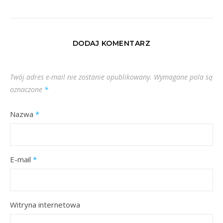
DODAJ KOMENTARZ
Twój adres e-mail nie zostanie opublikowany.
Wymagane pola są
oznaczone
*
Nazwa
*
E-mail
*
Witryna internetowa