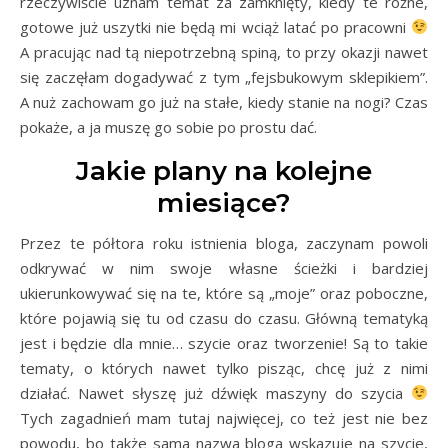
rzeczywiście uznam temat za zamknięty, kiedy te różne,
gotowe już uszytki nie będą mi wciąż latać po pracowni
A pracując nad tą niepotrzebną spiną, to przy okazji nawet
się zaczęłam dogadywać z tym „fejsbukowym sklepikiem”.
A nuż zachowam go już na stałe, kiedy stanie na nogi? Czas
pokaże, a ja muszę go sobie po prostu dać.
Jakie plany na kolejne
miesiące?
Przez te półtora roku istnienia bloga, zaczynam powoli
odkrywać w nim swoje własne ścieżki i bardziej
ukierunkowywać się na te, które są „moje” oraz poboczne,
które pojawią się tu od czasu do czasu. Główną tematyką
jest i będzie dla mnie… szycie oraz tworzenie! Są to takie
tematy, o których nawet tylko pisząc, chcę już z nimi
działać. Nawet słyszę już dźwięk maszyny do szycia
Tych zagadnień mam tutaj najwięcej, co też jest nie bez
powodu, bo także sama nazwa bloga wskazuje na szycie,